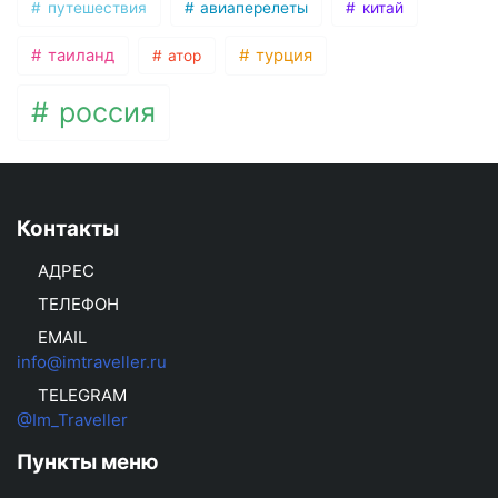
путешествия
авиаперелеты
китай
таиланд
турция
атор
россия
Контакты
АДРЕС
ТЕЛЕФОН
EMAIL
info@imtraveller.ru
TELEGRAM
@Im_Traveller
Пункты меню