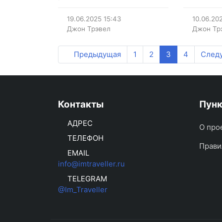
19.06.2025
15:43
10.06.20
Джон Трэвел
Джон Тр
Предыдущая
1
2
3
4
След
Контакты
Пун
АДРЕС
О про
ТЕЛЕФОН
Прави
EMAIL
info@imtraveller.ru
TELEGRAM
@Im_Traveller