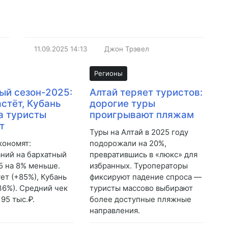
11.09.2025
14:13
Джон Трэвел
Регионы
ый сезон-2025:
Алтай теряет туристов:
стёт, Кубань
дорогие туры
 а туристы
проигрывают пляжам
т
Туры на Алтай в 2025 году
кономят:
подорожали на 20%,
ний на бархатный
превратившись в «люкс» для
5 на 8% меньше.
избранных. Туроператоры
ет (+85%), Кубань
фиксируют падение спроса —
-36%). Средний чек
туристы массово выбирают
 95 тыс.₽.
более доступные пляжные
направления.