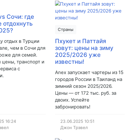
vs Сочи: где
 отдохнуть
025?
Страны
Пхукет и Паттайя
ду отдых в Турции
зовут: цены на зиму
вле, чем в Сочи для
2025/2026 уже
ороже для семей.
известны!
 цены, транспорт и
сервиса с
Anex запускает чартеры из 15
и.
городов России в Таиланд на
зимний сезон 2025/2026.
Цены — от 172 тыс. руб. за
двоих. Успейте
забронировать!
25
16:24
23.06.2025
10:51
эвел
Джон Трэвел