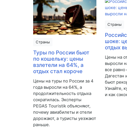
Страны
Российс
шоке: ц
Страны
отдых в
Туры по России бьют
Цены на о
по кошельку: цены
выросли н
взлетели на 64%, а
все равно 
отдых стал короче
Дагестан 
Цены на туры по России за 4
бьют реко
года выросли на 64%, а
Узнайте, 
продолжительность отдыха
и как сэко
сократилась. Эксперты
PEGAS Touristik объясняют,
почему авиабилеты и отели
дорожают, а туристы уезжают
раньше.