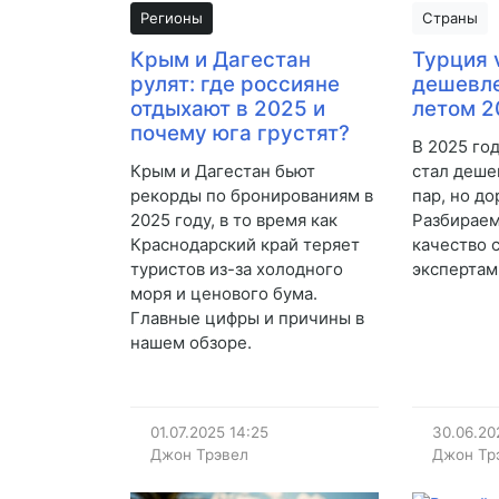
Регионы
Страны
Крым и Дагестан
Турция 
рулят: где россияне
дешевле
отдыхают в 2025 и
летом 2
почему юга грустят?
В 2025 го
Крым и Дагестан бьют
стал деше
рекорды по бронированиям в
пар, но д
2025 году, в то время как
Разбираем
Краснодарский край теряет
качество 
туристов из-за холодного
экспертам
моря и ценового бума.
Главные цифры и причины в
нашем обзоре.
01.07.2025
14:25
30.06.20
Джон Трэвел
Джон Тр