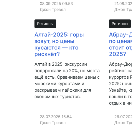
08.09.2025
09:53
21.08.20
Джон Трэвел
Джон Тр
Регионы
Регионы
Алтай-2025: горы
Абрау-
зовут, но цены
по цена
кусаются — кто
стоит о
рискнёт?
2025?
Алтай в 2025: экскурсии
Абрау-Дюр
подорожали на 20%, но места
рейтинг с
ещё есть. Сравниваем цены с
курортов 
морскими курортами и
2025: ноч
раскрываем лайфхаки для
Узнайте, 
экономных туристов.
вошли в т
отдых в ни
28.07.2025
16:54
26.07.20
Джон Трэвел
Джон Тр