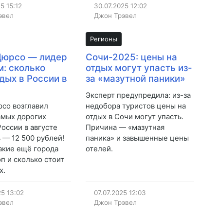
25
15:12
30.07.2025
12:02
эвел
Джон Трэвел
Регионы
Дюрсо — лидер
Сочи-2025: цены на
м: сколько
отдых могут упасть из-
тдых в России в
за «мазутной паники»
Эксперт предупредила: из-за
со возглавил
недобора туристов цены на
амых дорогих
отдых в Сочи могут упасть.
России в августе
Причина — «мазутная
ь — 12 500 рублей!
паника» и завышенные цены
какие ещё города
отелей.
оп и сколько стоит
х.
25
13:02
07.07.2025
12:03
эвел
Джон Трэвел