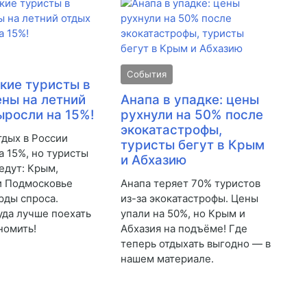
События
кие туристы в
ены на летний
Анапа в упадке: цены
ыросли на 15%!
рухнули на 50% после
экокатастрофы,
тдых в России
туристы бегут в Крым
а 15%, но туристы
и Абхазию
едут: Крым,
и Подмосковье
Анапа теряет 70% туристов
рды спроса.
из-за экокатастрофы. Цены
куда лучше поехать
упали на 50%, но Крым и
номить!
Абхазия на подъёме! Где
теперь отдыхать выгодно — в
нашем материале.