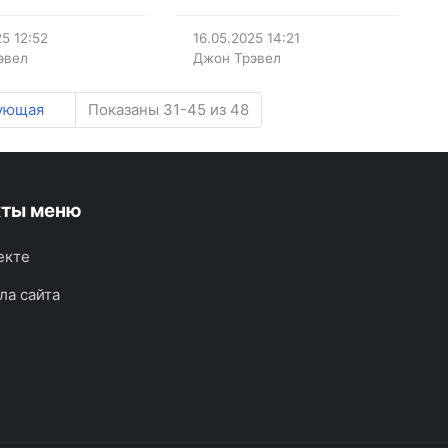
25
12:52
16.05.2025
14:21
эвел
Джон Трэвел
ующая
Показаны 31-45 из 48
кты меню
екте
ла сайта