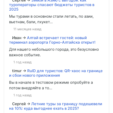
Сергей
→
Зимой в Азию с выгодой: как
туроператоры спасают бюджеты туристов в
2025
Мы турами в основном стали летать, по азии,
вьетнам, бали, пхукет...
11 месяцев назад
Иван
→
Алтай встречает гостей: новый
терминал аэропорта Горно-Алтайска открыт!
Для нашего небольшого города, это безусловно
важное событие.
1 год назад
timur
→
RuID для туристов: QR-хаос на границе
и сбои нового приложения
Вы в начале в тестовом режиме опробуйте а
потом внедряйте а то...
1 год назад
Сергей
→
Летние туры за границу подешевели
на 10%: куда выгоднее ехать в 2025?