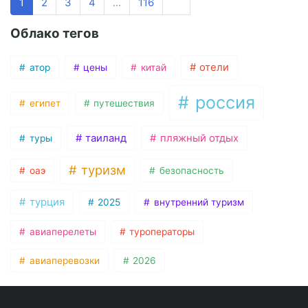
1
2
3
4
...
116
Облако тегов
отели
атор
цены
китай
россия
египет
путешествия
таиланд
пляжный отдых
туры
туризм
оаэ
безопасность
турция
2025
внутренний туризм
авиаперелеты
туроператоры
авиаперевозки
2026