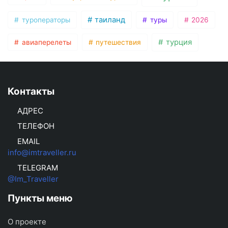
таиланд
туроператоры
туры
2026
турция
авиаперелеты
путешествия
Контакты
АДРЕС
ТЕЛЕФОН
EMAIL
info@imtraveller.ru
TELEGRAM
@Im_Traveller
Пункты меню
О проекте