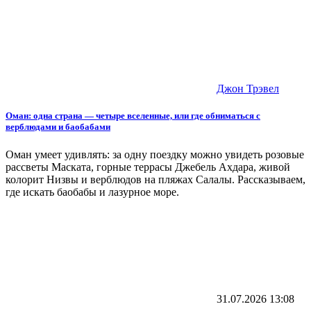
Джон Трэвел
Оман: одна страна — четыре вселенные, или где обниматься с
верблюдами и баобабами
Оман умеет удивлять: за одну поездку можно увидеть розовые
рассветы Маската, горные террасы Джебель Ахдара, живой
колорит Низвы и верблюдов на пляжах Салалы. Рассказываем,
где искать баобабы и лазурное море.
31.07.2026
13:08