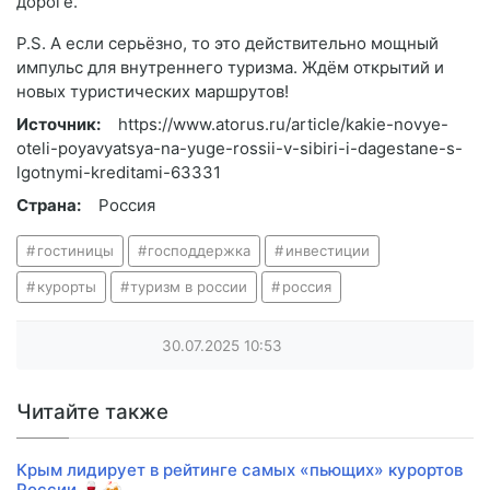
дороге.
P.S. А если серьёзно, то это действительно мощный
импульс для внутреннего туризма. Ждём открытий и
новых туристических маршрутов!
Источник:
https://www.atorus.ru/article/kakie-novye-
oteli-poyavyatsya-na-yuge-rossii-v-sibiri-i-dagestane-s-
lgotnymi-kreditami-63331
Страна:
Россия
гостиницы
господдержка
инвестиции
курорты
туризм в россии
россия
30.07.2025
10:53
Читайте также
Крым лидирует в рейтинге самых «пьющих» курортов
России 🍷🍻