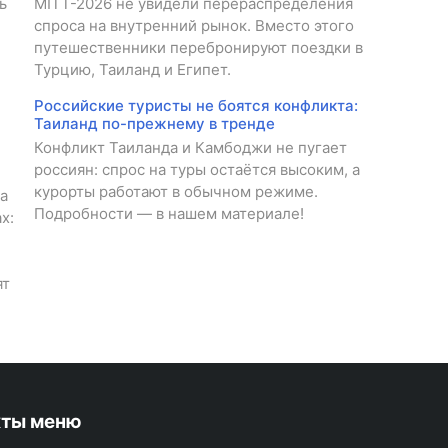
ь
MITT-2026 не увидели перераспределения
спроса на внутренний рынок. Вместо этого
путешественники перебронируют поездки в
Турцию, Таиланд и Египет.
Российские туристы не боятся конфликта:
Таиланд по-прежнему в тренде
Конфликт Таиланда и Камбоджи не пугает
россиян: спрос на туры остаётся высоким, а
курорты работают в обычном режиме.
а
Подробности — в нашем материале!
х:
ят
кты меню