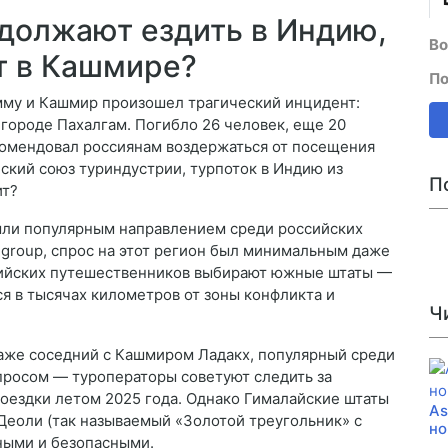
должают ездить в Индию,
Во
т в Кашмире?
По
мму и Кашмир произошел трагический инцидент:
городе Пахалгам. Погибло 26 человек, еще 20
комендовал россиянам воздержаться от посещения
йский союз туриндустрии, турпоток в Индию из
П
ит?
ыли популярным направлением среди российских
 group, спрос на этот регион был минимальным даже
сийских путешественников выбирают южные штаты —
ся в тысячах километров от зоны конфликта и
Ч
даже соседний с Кашмиром Ладакх, популярный среди
опросом — туроператоры советуют следить за
оездки летом 2025 года. Однако Гималайские штаты
As
Деоли (так называемый «Золотой треугольник» с
но
ными и безопасными.