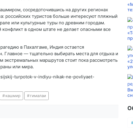
«М
Кашмиром, сосредоточившись на других регионах
те
а: российских туристов больше интересуют пляжный
рале или культурные туры по древним городам.
й конфликт в одном штате не делает опасными все
«Т
пр
трагедию в Пахалгаме, Индия остается
. Главное — тщательно выбирать места для отдыха и
м экстремальных маршрутов стоит пока рассмотреть
«2
траны или мира.
ул
ssijskij-turpotok-v-indiyu-nikak-ne-povliyaet-
Вм
сн
кашмир
гималаи
О