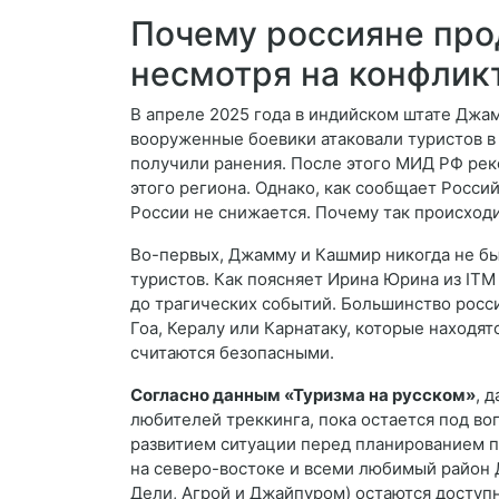
Почему россияне про
несмотря на конфлик
В апреле 2025 года в индийском штате Джа
вооруженные боевики атаковали туристов в 
получили ранения. После этого МИД РФ ре
этого региона. Однако, как сообщает Росси
России не снижается. Почему так происход
Во-первых, Джамму и Кашмир никогда не б
туристов. Как поясняет Ирина Юрина из ITM
до трагических событий. Большинство рос
Гоа, Кералу или Карнатаку, которые находят
считаются безопасными.
Согласно данным «Туризма на русском»
, 
любителей треккинга, пока остается под в
развитием ситуации перед планированием п
на северо-востоке и всеми любимый район 
Дели, Агрой и Джайпуром) остаются доступ