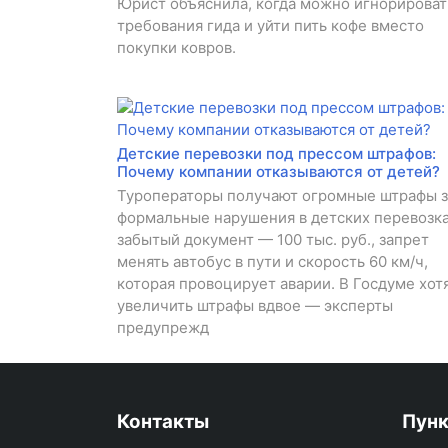
Юрист объяснила, когда можно игнорироват
требования гида и уйти пить кофе вместо
покупки ковров.
Детские перевозки под прессом штрафов:
Почему компании отказываются от детей?
Туроператоры получают огромные штрафы з
формальные нарушения в детских перевозка
забытый документ — 100 тыс. руб., запрет
менять автобус в пути и скорость 60 км/ч,
которая провоцирует аварии. В Госдуме хот
увеличить штрафы вдвое — эксперты
предупрежд
Контакты
Пун