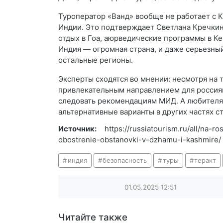
Туроператор «Ванд» вообще не работает с 
Индии. Это подтверждает Светлана Кречкин
отдых в Гоа, аюрведические программы в Ке
Индия — огромная страна, и даже серьезны
остальные регионы.
Эксперты сходятся во мнении: несмотря на 
привлекательным направлением для россиян
следовать рекомендациям МИД. А любителя
альтернативные варианты в других частях с
Источник:
https://russiatourism.ru/all/na-ro
obostrenie-obstanovki-v-dzhamu-i-kashmire/
индия
безопасность
туры
теракт
01.05.2025
12:51
Читайте также