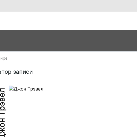
мире
втор записи
н Трэвел