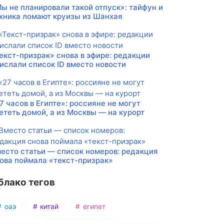
ы не планировали такой отпуск»: тайфун и
хника ломают круизы из Шанхая
екст-призрак» снова в эфире: редакции
ислали список ID вместо новости
7 часов в Египте»: россияне не могут
ететь домой, а из Москвы — на курорт
есто статьи — список номеров: редакция
ова поймала «текст-призрак»
блако тегов
оаэ
китай
египет