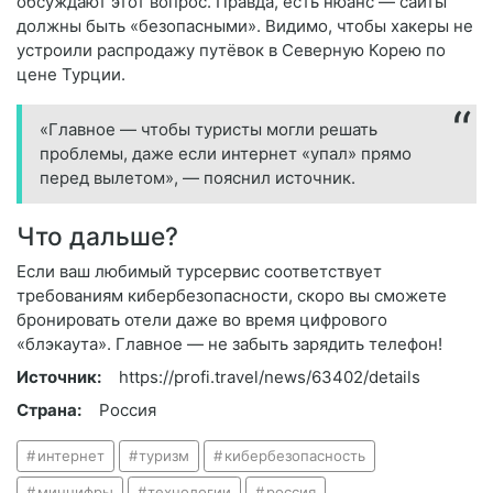
обсуждают этот вопрос. Правда, есть нюанс — сайты
должны быть «безопасными». Видимо, чтобы хакеры не
устроили распродажу путёвок в Северную Корею по
цене Турции.
«Главное — чтобы туристы могли решать
проблемы, даже если интернет «упал» прямо
перед вылетом», — пояснил источник.
Что дальше?
Если ваш любимый турсервис соответствует
требованиям кибербезопасности, скоро вы сможете
бронировать отели даже во время цифрового
«блэкаута». Главное — не забыть зарядить телефон!
Источник:
https://profi.travel/news/63402/details
Страна:
Россия
интернет
туризм
кибербезопасность
минцифры
технологии
россия