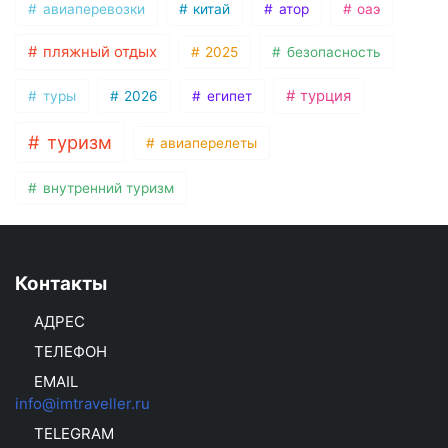
авиаперевозки
китай
атор
оаэ
пляжный отдых
2025
безопасность
турция
туры
2026
египет
туризм
авиаперелеты
внутренний туризм
Контакты
АДРЕС
ТЕЛЕФОН
EMAIL
info@imtraveller.ru
TELEGRAM