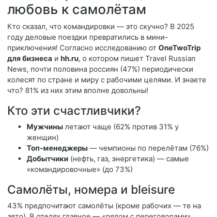
любовь к самолётам
Кто сказал, что командировки — это скучно? В 2025
году деловые поездки превратились в мини-
приключения! Согласно исследованию от
OneTwoTrip
для бизнеса
и
hh.ru
, о котором пишет Travel Russian
News, почти половина россиян (47%) периодически
колесят по стране и миру с рабочими целями. И знаете
что? 81% из них этим вполне довольны!
Кто эти счастливчики?
Мужчины
летают чаще (62% против 31% у
женщин)
Топ-менеджеры
— чемпионы по перелётам (76%)
Добытчики
(нефть, газ, энергетика) — самые
«командировочные» (до 73%)
Самолёты, номера и bleisure
43% предпочитают самолёты (кроме рабочих — те на
авто). В отелях главное —
«рядом с переговорами»