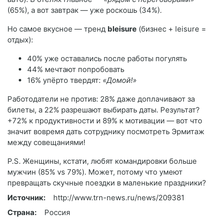
(65%), а вот завтрак — уже роскошь (34%).
Но самое вкусное — тренд
bleisure
(бизнес + leisure =
отдых):
40% уже оставались после работы погулять
44% мечтают попробовать
16% упёрто твердят:
«Домой!»
Работодатели не против: 28% даже доплачивают за
билеты, а 22% разрешают выбирать даты. Результат?
+72% к продуктивности и 89% к мотивации — вот что
значит вовремя дать сотруднику посмотреть Эрмитаж
между совещаниями!
P.S. Женщины, кстати, любят командировки больше
мужчин (85% vs 79%). Может, потому что умеют
превращать скучные поездки в маленькие праздники?
Источник:
http://www.trn-news.ru/news/209381
Страна:
Россия