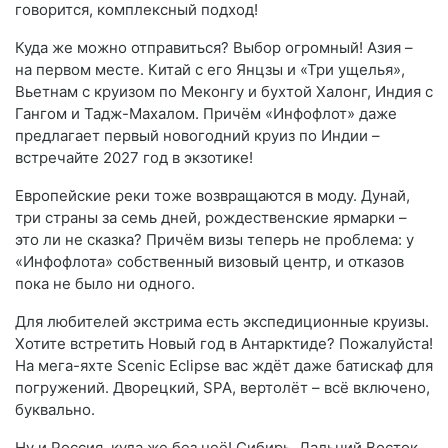
говорится, комплексный подход!
Куда же можно отправиться? Выбор огромный! Азия –
на первом месте. Китай с его Янцзы и «Три ущелья»,
Вьетнам с круизом по Меконгу и бухтой Халонг, Индия с
Гангом и Тадж-Махалом. Причём «Инфофлот» даже
предлагает первый новогодний круиз по Индии –
встречайте 2027 год в экзотике!
Европейские реки тоже возвращаются в моду. Дунай,
три страны за семь дней, рождественские ярмарки –
это ли не сказка? Причём визы теперь не проблема: у
«Инфофлота» собственный визовый центр, и отказов
пока не было ни одного.
Для любителей экстрима есть экспедиционные круизы.
Хотите встретить Новый год в Антарктиде? Пожалуйста!
На мега-яхте Scenic Eclipse вас ждёт даже батискаф для
погружений. Дворецкий, SPA, вертолёт – всё включено,
буквально.
Ну и Россия, куда же без неё! Сибирь, Дальний Восток,