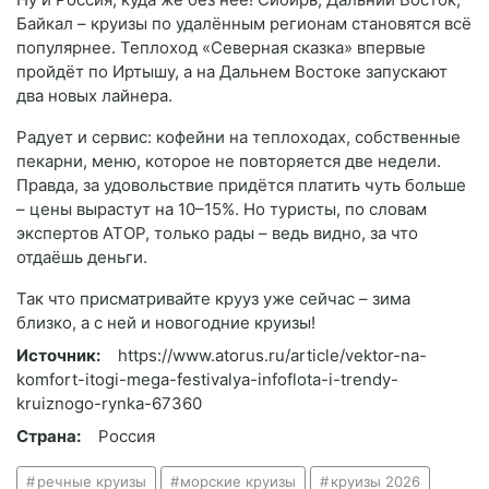
Байкал – круизы по удалённым регионам становятся всё
популярнее. Теплоход «Северная сказка» впервые
пройдёт по Иртышу, а на Дальнем Востоке запускают
два новых лайнера.
Радует и сервис: кофейни на теплоходах, собственные
пекарни, меню, которое не повторяется две недели.
Правда, за удовольствие придётся платить чуть больше
– цены вырастут на 10–15%. Но туристы, по словам
экспертов АТОР, только рады – ведь видно, за что
отдаёшь деньги.
Так что присматривайте крууз уже сейчас – зима
близко, а с ней и новогодние круизы!
Источник:
https://www.atorus.ru/article/vektor-na-
komfort-itogi-mega-festivalya-infoflota-i-trendy-
kruiznogo-rynka-67360
Страна:
Россия
речные круизы
морские круизы
круизы 2026