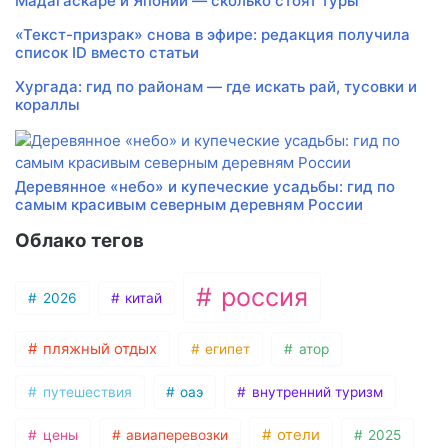
Мадагаскаре и Японии — сколько стоят туры
«Текст-призрак» снова в эфире: редакция получила
список ID вместо статьи
Хургада: гид по районам — где искать рай, тусовки и
кораллы
Деревянное «небо» и купеческие усадьбы: гид по
самым красивым северным деревням России
Облако тегов
россия
2026
китай
пляжный отдых
египет
атор
путешествия
оаэ
внутренний туризм
отели
цены
авиаперевозки
2025