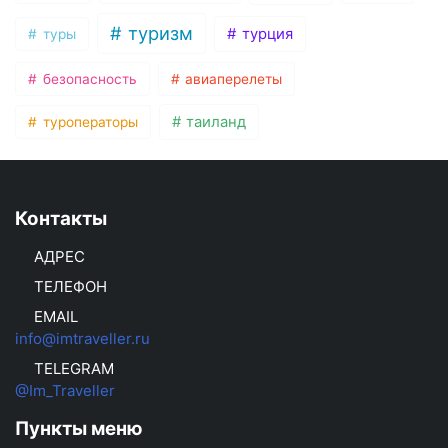
туризм
турция
туры
безопасность
авиаперелеты
таиланд
туроператоры
Контакты
АДРЕС
ТЕЛЕФОН
EMAIL
info@imtraveller.ru
TELEGRAM
@Im_Traveller
Пункты меню