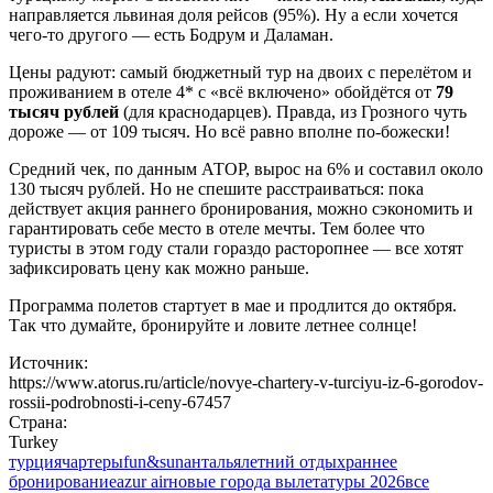
направляется львиная доля рейсов (95%). Ну а если хочется
чего-то другого — есть Бодрум и Даламан.
Цены радуют: самый бюджетный тур на двоих с перелётом и
проживанием в отеле 4* с «всё включено» обойдётся от
79
тысяч рублей
(для краснодарцев). Правда, из Грозного чуть
дороже — от 109 тысяч. Но всё равно вполне по-божески!
Средний чек, по данным АТОР, вырос на 6% и составил около
130 тысяч рублей. Но не спешите расстраиваться: пока
действует акция раннего бронирования, можно сэкономить и
гарантировать себе место в отеле мечты. Тем более что
туристы в этом году стали гораздо расторопнее — все хотят
зафиксировать цену как можно раньше.
Программа полетов стартует в мае и продлится до октября.
Так что думайте, бронируйте и ловите летнее солнце!
Источник:
https://www.atorus.ru/article/novye-chartery-v-turciyu-iz-6-gorodov-
rossii-podrobnosti-i-ceny-67457
Страна:
Turkey
турция
чартеры
fun&sun
анталья
летний отдых
раннее
бронирование
azur air
новые города вылета
туры 2026
все