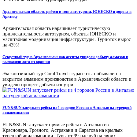
Архангельская область рвётся в топ: автотуризм, ЮНЕСКО и дорога в
Арктику
Архангельская область наращивает туристическую
привлекательность: автотуризм, объекты ЮНЕСКО и
масштабная модернизация инфраструктуры. Турпоток вырос
на 43%!
Секретный тур в Архангельск: как агенты увидели добычу алмазов и
выложили лого из крошки
Эксклюзивный тур Coral Travel: турагенты побывали на
закрытом алмазном производстве в Архангельской области и
увидели процесс добычи изнутри.
FUN&SUN запускает рейсы из 4 городов России в Анталью на турецкой
авиакомпании
FUN&SUN запускает прямые рейсы в Анталью из
Краснодара, Грозного, Астрахани и Саратова на крыльях
турецкой авиакомпании. Туры от 99 тыс руб на двоих.