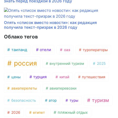
знать перед поездкой в 2026 году
Опять «список вместо новости»: как редакция
получила текст-призрак в 2026 году
Облако тегов
таиланд
отели
оаэ
туроператоры
россия
внутренний туризм
2025
турция
цены
китай
путешествия
авиаперелеты
авиаперевозки
туризм
безопасность
атор
туры
пляжный отдых
2026
египет