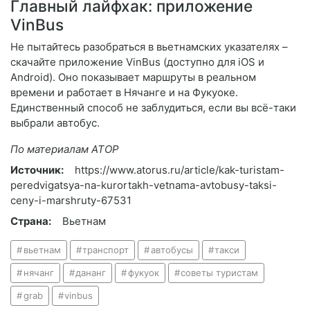
Главный лайфхак: приложение
VinBus
Не пытайтесь разобраться в вьетнамских указателях –
скачайте приложение VinBus (доступно для iOS и
Android). Оно показывает маршруты в реальном
времени и работает в Нячанге и на Фукуоке.
Единственный способ не заблудиться, если вы всё-таки
выбрали автобус.
По материалам АТОР
Источник:
https://www.atorus.ru/article/kak-turistam-
peredvigatsya-na-kurortakh-vetnama-avtobusy-taksi-
ceny-i-marshruty-67531
Страна:
Вьетнам
вьетнам
транспорт
автобусы
такси
нячанг
дананг
фукуок
советы туристам
grab
vinbus