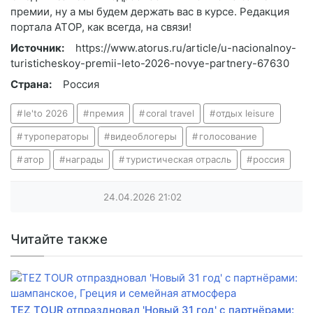
премии, ну а мы будем держать вас в курсе. Редакция
портала АТОР, как всегда, на связи!
Источник:
https://www.atorus.ru/article/u-nacionalnoy-
turisticheskoy-premii-leto-2026-novye-partnery-67630
Страна:
Россия
le'to 2026
премия
coral travel
отдых leisure
туроператоры
видеоблогеры
голосование
атор
награды
туристическая отрасль
россия
24.04.2026
21:02
Читайте также
TEZ TOUR отпраздновал 'Новый 31 год' с партнёрами: