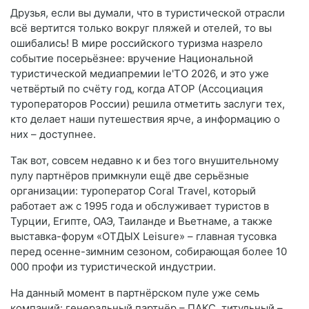
Друзья, если вы думали, что в туристической отрасли
всё вертится только вокруг пляжей и отелей, то вы
ошибались! В мире российского туризма назрело
событие посерьёзнее: вручение Национальной
туристической медиапремии le'TO 2026, и это уже
четвёртый по счёту год, когда АТОР (Ассоциация
туроператоров России) решила отметить заслуги тех,
кто делает наши путешествия ярче, а информацию о
них – доступнее.
Так вот, совсем недавно к и без того внушительному
пулу партнёров примкнули ещё две серьёзные
организации: туроператор Coral Travel, который
работает аж с 1995 года и обслуживает туристов в
Турции, Египте, ОАЭ, Таиланде и Вьетнаме, а также
выставка-форум «ОТДЫХ Leisure» – главная тусовка
перед осенне-зимним сезоном, собирающая более 10
000 профи из туристической индустрии.
На данный момент в партнёрском пуле уже семь
компаний: генеральный партнёр – ПАКС, титульный –