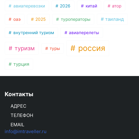
авиаперевозки
2026
китай
атор
таиланд
оаэ
2025
туроператоры
внутренний туризм
авиаперелеты
россия
туризм
туры
турция
Контакты
АДРЕС
ТЕЛЕФОН
EMAIL
info@imtraveller.ru