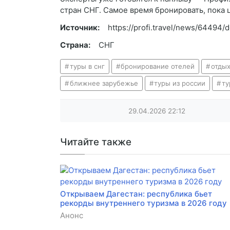
стран СНГ. Самое время бронировать, пока 
Источник:
https://profi.travel/news/64494/d
Страна:
СНГ
туры в снг
бронирование отелей
отдых
ближнее зарубежье
туры из россии
ту
29.04.2026
22:12
Читайте также
Открываем Дагестан: республика бьет
рекорды внутреннего туризма в 2026 году
Анонс