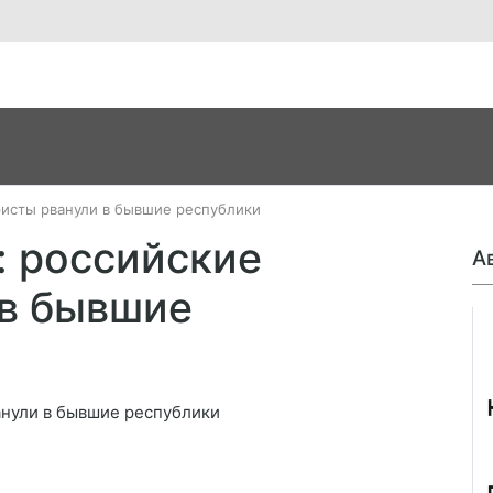
ристы рванули в бывшие республики
: российские
А
 в бывшие
Джо