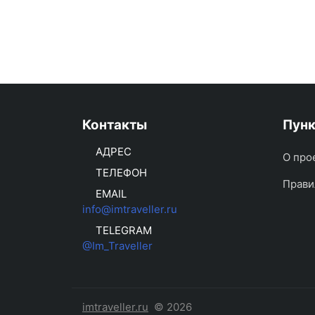
Контакты
Пун
АДРЕС
О про
ТЕЛЕФОН
Прави
EMAIL
info@imtraveller.ru
TELEGRAM
@Im_Traveller
imtraveller.ru
© 2026