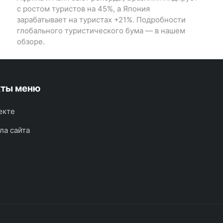
с ростом туристов на 45%, а Япония
зарабатывает на туристах +21%. Подробности
глобального туристического бума — в нашем
обзоре.
кты меню
екте
ла сайта