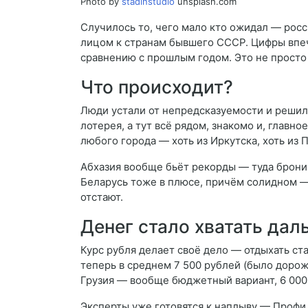
Photo by
stadinstudio
unsplash.com
Случилось то, чего мало кто ожидал — рос
лицом к странам бывшего СССР. Цифры впе
сравнению с прошлым годом. Это не просто 
Что происходит?
Люди устали от непредсказуемости и решил
лотерея, а тут всё рядом, знакомо и, главн
любого города — хоть из Иркутска, хоть из 
Абхазия вообще бьёт рекорды — туда бронир
Беларусь тоже в плюсе, причём солидном —
отстают.
Денег стало хватать дал
Курс рубля делает своё дело — отдыхать ст
теперь в среднем 7 500 рублей (было дороже
Грузия — вообще бюджетный вариант, 6 000 
Эксперты уже готовятся к наплыву — Профи