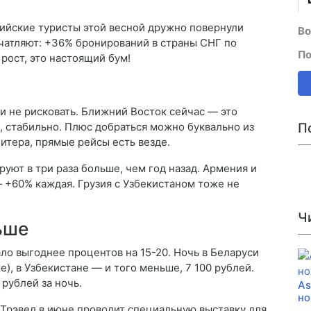
сийские туристы этой весной дружно повернули
Во
чатляют: +36% бронирований в страны СНГ по
По
рост, это настоящий бум!
и не рисковать. Ближний Восток сейчас — это
ое, стабильно. Плюс добраться можно буквально из
П
Питера, прямые рейсы есть везде.
уют в три раза больше, чем год назад. Армения и
 +60% каждая. Грузия с Узбекистаном тоже не
Ч
ьше
ало выгоднее процентов на 15-20. Ночь в Беларуси
), в Узбекистане — и того меньше, 7 100 рублей.
рублей за ночь.
As
но
.Трэвел в июне проводит специальную выставку для