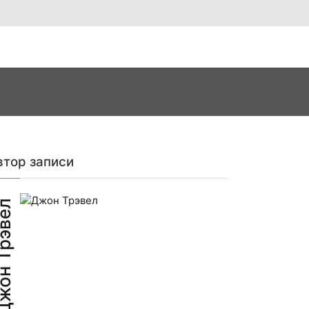
втор записи
н Трэвел