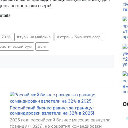
«М
цены не поползли вверх!
те
etails
«Т
пр
 2026
туры на майские
страны бывшего ссср
ристический бум
снг
«2
ул
Вм
сн
О
Российский бизнес рванул за границу:
командировки взлетели на 32% в 2025!
2025 год: российский бизнес массово рванул за
границу (+32%), но сократил командировки