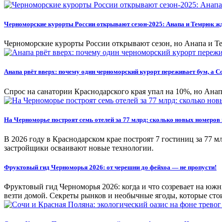
Черноморские курорты России открывают сезон-2025: Анапа и Темрюк ж
Черноморские курорты России открывают сезон, но Анапа и Те
Анапа рвёт вверх: почему один черноморский курорт переживает бум, а С
Спрос на санатории Краснодарского края упал на 10%, но Ана
На Черноморье построят семь отелей за 77 млрд: сколько новых номеров 
В 2026 году в Краснодарском крае построят 7 гостиниц за 77 
застройщики осваивают новые технологии.
Фруктовый гид Черноморья 2026: от черешни до фейхоа — не пропусти!
Фруктовый гид Черноморья 2026: когда и что созревает на южн
везти домой. Секреты рынков и необычные ягоды, которые сто