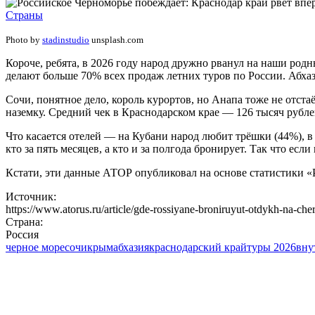
Страны
Photo by
stadinstudio
unsplash.com
Короче, ребята, в 2026 году народ дружно рванул на наши род
делают больше 70% всех продаж летних туров по России. Абхаз
Сочи, понятное дело, король курортов, но Анапа тоже не отст
наземку. Средний чек в Краснодарском крае — 126 тысяч рубл
Что касается отелей — на Кубани народ любит трёшки (44%), 
кто за пять месяцев, а кто и за полгода бронирует. Так что есл
Кстати, эти данные АТОР опубликовал на основе статистики «
Источник:
https://www.atorus.ru/article/gde-rossiyane-broniruyut-otdykh-na-c
Страна:
Россия
черное море
сочи
крым
абхазия
краснодарский край
туры 2026
вну