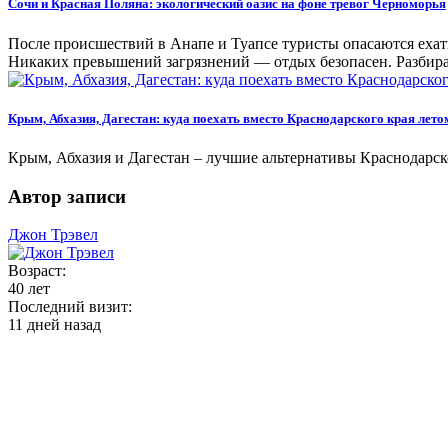
Сочи и Красная Поляна: экологический оазис на фоне тревог Черноморья
После происшествий в Анапе и Туапсе туристы опасаются ехать
Никаких превышений загрязнений — отдых безопасен. Разбирае
Крым, Абхазия, Дагестан: куда поехать вместо Краснодарского края лето
Крым, Абхазия и Дагестан – лучшие альтернативы Краснодарско
Автор записи
Джон Трэвел
Возраст:
40 лет
Последний визит:
11 дней назад