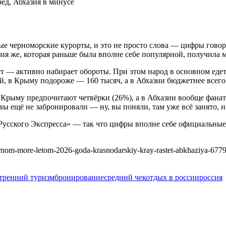
ные черноморские курорты, и это не просто слова — цифры говор
ия же, которая раньше была вполне себе популярной, получила 
аёт — активно набирает обороты. При этом народ в основном еде
ей, в Крыму подороже — 160 тысяч, а в Абхазии бюджетнее всего
в Крыму предпочитают четвёрки (26%), а в Абхазии вообще фан
и вы ещё не забронировали — ну, вы поняли, там уже всё занято, 
Русского Экспресса» — так что цифры вполне себе официальные
hernom-more-letom-2026-goda-krasnodarskiy-kray-rastet-abkhaziya-677
тренний туризм
бронирование
средний чек
отдых в россии
россия