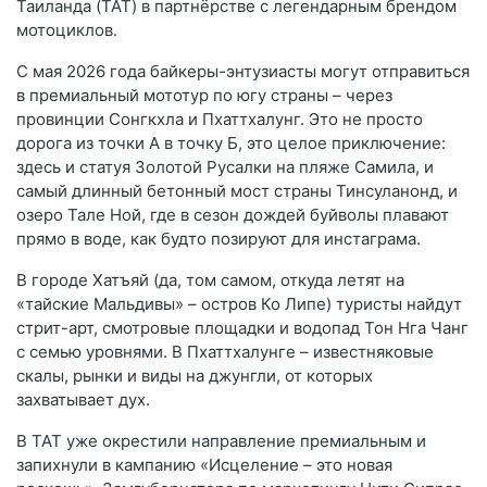
Таиланда (TAT) в партнёрстве с легендарным брендом
мотоциклов.
С мая 2026 года байкеры-энтузиасты могут отправиться
в премиальный мототур по югу страны – через
провинции Сонгкхла и Пхаттхалунг. Это не просто
дорога из точки А в точку Б, это целое приключение:
здесь и статуя Золотой Русалки на пляже Самила, и
самый длинный бетонный мост страны Тинсуланонд, и
озеро Тале Ной, где в сезон дождей буйволы плавают
прямо в воде, как будто позируют для инстаграма.
В городе Хатъяй (да, том самом, откуда летят на
«тайские Мальдивы» – остров Ко Липе) туристы найдут
стрит-арт, смотровые площадки и водопад Тон Нга Чанг
с семью уровнями. В Пхаттхалунге – известняковые
скалы, рынки и виды на джунгли, от которых
захватывает дух.
В TAT уже окрестили направление премиальным и
запихнули в кампанию «Исцеление – это новая