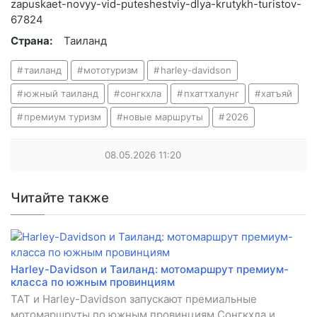
zapuskaet-novyy-vid-puteshestviy-dlya-krutykh-turistov-
67824
Страна:
Таиланд
таиланд
мототуризм
harley-davidson
южный таиланд
сонгкхла
пхаттхалунг
хатъяй
премиум туризм
новые маршруты
2026
08.05.2026
11:20
Читайте также
Harley-Davidson и Таиланд: мотомаршрут премиум-
класса по южным провинциям
TAT и Harley-Davidson запускают премиальные
мотомаршруты по южным провинциям Сонгкхла и