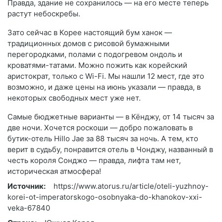
Правда, здание не сохранилось — на его месте теперь
растут небоскребы.
Зато сейчас в Корее настоящий бум ханок —
традиционных домов с рисовой бумажными
перегородками, полами с подогревом ондоль и
кроватями-татами. Можно пожить как корейский
аристократ, только с Wi-Fi. Мы нашли 12 мест, где это
возможно, и даже цены на июнь указали — правда, в
некоторых свободных мест уже нет.
Самые бюджетные варианты — в Кёнджу, от 14 тысяч за
две ночи. Хочется роскоши — добро пожаловать в
бутик-отель Hillo Jae за 88 тысяч за ночь. А тем, кто
верит в судьбу, понравится отель в Чонджу, названный в
честь короля Сонджо — правда, лифта там нет,
историческая атмосфера!
Источник:
https://www.atorus.ru/article/oteli-yuzhnoy-
korei-ot-imperatorskogo-osobnyaka-do-khanokov-xxi-
veka-67840