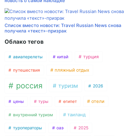
новость о самой накладке
Список вместо новости: Travel Russian News снова
получила «текст»-призрак
Облако тегов
турция
авиаперелеты
китай
пляжный отдых
путешествия
россия
туризм
2026
отели
цены
туры
египет
таиланд
внутренний туризм
туроператоры
оаэ
2025