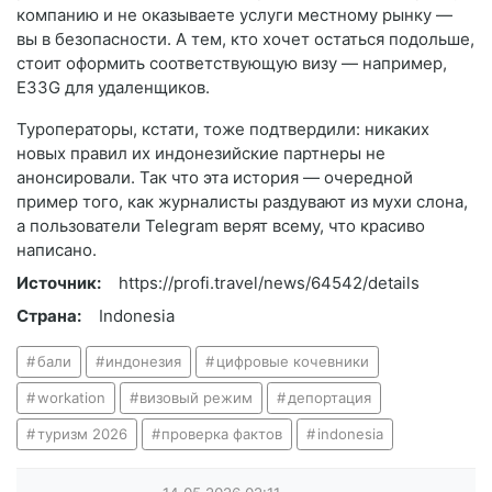
компанию и не оказываете услуги местному рынку —
вы в безопасности. А тем, кто хочет остаться подольше,
стоит оформить соответствующую визу — например,
E33G для удаленщиков.
Туроператоры, кстати, тоже подтвердили: никаких
новых правил их индонезийские партнеры не
анонсировали. Так что эта история — очередной
пример того, как журналисты раздувают из мухи слона,
а пользователи Telegram верят всему, что красиво
написано.
Источник:
https://profi.travel/news/64542/details
Страна:
Indonesia
бали
индонезия
цифровые кочевники
workation
визовый режим
депортация
туризм 2026
проверка фактов
indonesia