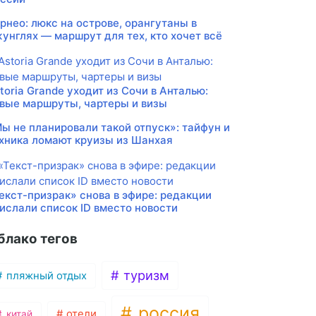
рнео: люкс на острове, орангутаны в
унглях — маршрут для тех, кто хочет всё
toria Grande уходит из Сочи в Анталью:
вые маршруты, чартеры и визы
ы не планировали такой отпуск»: тайфун и
хника ломают круизы из Шанхая
екст-призрак» снова в эфире: редакции
ислали список ID вместо новости
блако тегов
туризм
пляжный отдых
россия
отели
китай