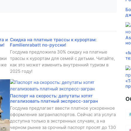
Бо
дж
As
та и
Скидка на платные трассы к курортам:
но
и!
Familienrabatt по-русски!
Госдума предложила 30% скидку на платные
«М
те
аки
трассы к курортам для семей с детьми. Читайте,
оже
как это может изменить внутренний туризм в
2025 году!
«Т
пр
Паспорт на скорость: депутаты хотят
О
легализовать платный экспресс-загран
Госдума предлагает ввести платное ускоренное
оформление загранпаспортов. Сейчас эта услуга
доступна только в экстренных случаях, а на
черном рынке за срочный паспорт просят до 130