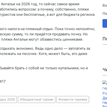
 Анталье на 2026 год, то сейчас самое время
Во
аботились вопросом: а почему, собственно, пляжи
По
туристов они бесплатные, а вот для бюджета региона
ого налога на пляжный отдых. Пока точно непонятно,
ескую сумму, то ли придётся продавать почку. Но
П
 пляжи Антальи могут обзавестись ценниками.
 отдыхать экономно. Ведь одно дело — заплатить за
 полежать на песочке. Хотя, может быть, это даже
бывайте брать с собой не только купальники, но и
Ч
1417
Де
тдых 2026
бюджетный туризм
новости туризма
ги
Ро