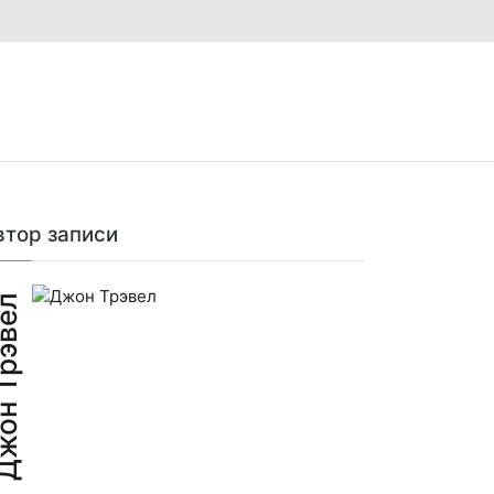
втор записи
н Трэвел