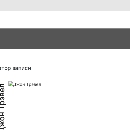
втор записи
н Трэвел