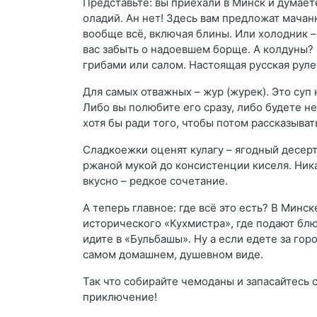
Представьте: вы приехали в Минск и думает
оладий. Ан нет! Здесь вам предложат мачан
вообще всё, включая блины. Или холодник –
вас забыть о надоевшем борще. А колдуны? 
грибами или салом. Настоящая русская рулет
Для самых отважных – жур (журек). Это суп
Либо вы полюбите его сразу, либо будете н
хотя бы ради того, чтобы потом рассказыват
Сладкоежки оценят кулагу – ягодный десерт
ржаной мукой до консистенции киселя. Ника
вкусно – редкое сочетание.
А теперь главное: где всё это есть? В Минск
исторического «Кухмистра», где подают бл
идите в «Бульбашы». Ну а если едете за гор
самом домашнем, душевном виде.
Так что собирайте чемоданы и запасайтесь 
приключение!