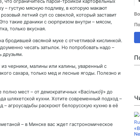
е, что ограничитесь парой-тройкой картофельных
ку – густую мясную подливу, в которую макают
Во
 розовый летний суп со свеклой, который заставит
Это такие драники с сюрпризом внутри – мясом,
По
ка, только вкусная.
 на бродившей овсяной муке с отчетливой кислинкой.
едоуменно чесать затылок. Но попробовать надо –
ь друзьям.
П
 из черники, малины или калины, уваренный с
кого сахара, только мед и лесные ягоды. Полезно и
е полно мест – от демократичных «Васілько́ў» до
Ч
юда шляхетской кухни. Хотите современный подход –
од – агроусадьбы раскроют белорусскую кухню в её
сметаной – в Минске вас ждет гастрономическое
«В
Ne