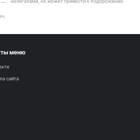
нелегалами, но может привести к подорожанию.
е —
е»,
кты меню
екте
ла сайта