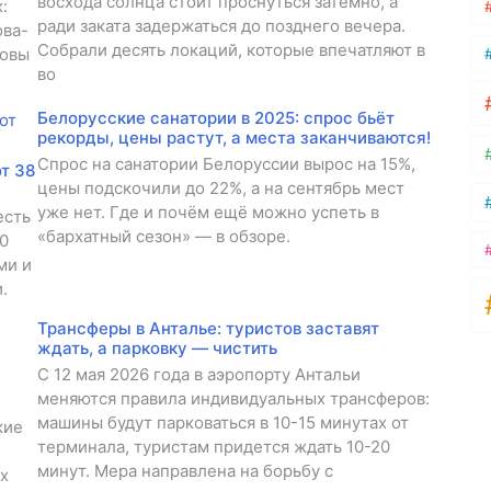
восхода солнца стоит проснуться затемно, а
:
ради заката задержаться до позднего вечера.
ова-
Собрали десять локаций, которые впечатляют в
товы
во
Белорусские санатории в 2025: спрос бьёт
рекорды, цены растут, а места заканчиваются!
Спрос на санатории Белоруссии вырос на 15%,
т 38
цены подскочили до 22%, а на сентябрь мест
уже нет. Где и почём ещё можно успеть в
есть
«бархатный сезон» — в обзоре.
10
ми и
.
Трансферы в Анталье: туристов заставят
ждать, а парковку — чистить
С 12 мая 2026 года в аэропорту Антальи
меняются правила индивидуальных трансферов:
машины будут парковаться в 10-15 минутах от
кие
терминала, туристам придется ждать 10-20
минут. Мера направлена на борьбу с
х