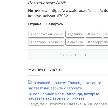
По материалам АТОР
Источник:
https://www.atorus.ru/article/ch
kotorye-udivyat-67932
Страна:
Беларусь
белорусская кухня
драники
минск
рестораны минска
мачанка
белорусск
16.05.2026
19:31
Читайте также
10 волшебных мест Таиланда, которые
заставят вас забыть о Пхукете
Забудьте о Пхукете и Паттайе! АТОР собрал 