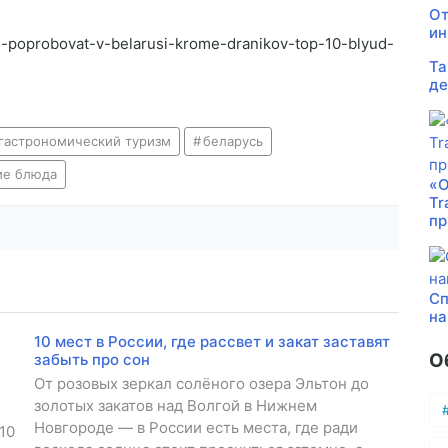
От
ин
to-poprobovat-v-belarusi-krome-dranikov-top-10-blyud-
Та
де
гастрономический туризм
беларусь
ие блюда
«О
Tr
пр
Сп
на
10 мест в России, где рассвет и закат заставят
О
забыть про сон
От розовых зеркал солёного озера Эльтон до
золотых закатов над Волгой в Нижнем
Новгороде — в России есть места, где ради
10