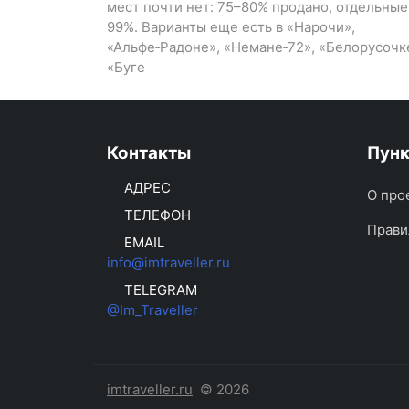
мест почти нет: 75–80% продано, отдельны
99%. Варианты еще есть в «Нарочи»,
«Альфе‑Радоне», «Немане‑72», «Белорусочк
«Буге
Контакты
Пун
АДРЕС
О про
ТЕЛЕФОН
Прави
EMAIL
info@imtraveller.ru
TELEGRAM
@Im_Traveller
imtraveller.ru
© 2026