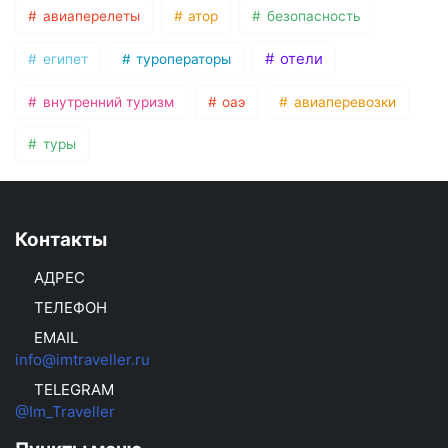
авиаперелеты
атор
безопасность
отели
египет
туроператоры
внутренний туризм
оаэ
авиаперевозки
туры
Контакты
АДРЕС
ТЕЛЕФОН
EMAIL
info@imtraveller.ru
TELEGRAM
@Im_Traveller