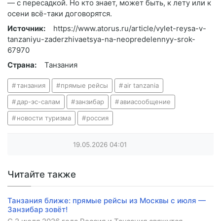
— с пересадкой. Но кто знает, может быть, к лету или к
осени всё-таки договорятся.
Источник:
https://www.atorus.ru/article/vylet-reysa-v-
tanzaniyu-zaderzhivaetsya-na-neopredelennyy-srok-
67970
Страна:
Танзания
танзания
прямые рейсы
air tanzania
дар-эс-салам
занзибар
авиасообщение
новости туризма
россия
19.05.2026
04:01
Читайте также
Танзания ближе: прямые рейсы из Москвы с июля —
Занзибар зовёт!