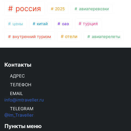
россия
2025
авиаперевозки
турция
цены
китай
оаэ
отели
внутренний туризм
авиаперелеты
Контакты
АДРЕС
ТЕЛЕФОН
EMAIL
info@imtraveller.ru
TELEGRAM
@Im_Traveller
Пункты меню