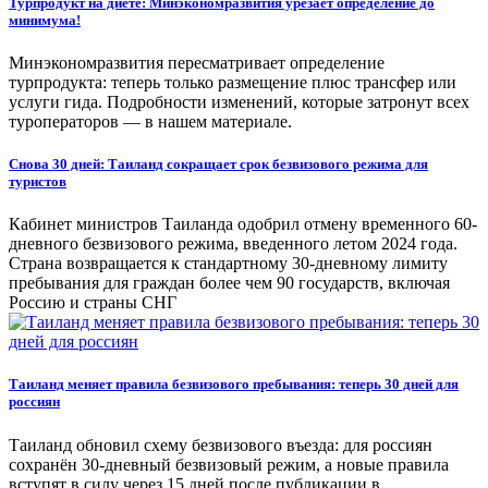
Турпродукт на диете: Минэкономразвития урезает определение до
минимума!
Минэкономразвития пересматривает определение
турпродукта: теперь только размещение плюс трансфер или
услуги гида. Подробности изменений, которые затронут всех
туроператоров — в нашем материале.
Снова 30 дней: Таиланд сокращает срок безвизового режима для
туристов
Кабинет министров Таиланда одобрил отмену временного 60-
дневного безвизового режима, введенного летом 2024 года.
Страна возвращается к стандартному 30-дневному лимиту
пребывания для граждан более чем 90 государств, включая
Россию и страны СНГ
Таиланд меняет правила безвизового пребывания: теперь 30 дней для
россиян
Таиланд обновил схему безвизового въезда: для россиян
сохранён 30‑дневный безвизовый режим, а новые правила
вступят в силу через 15 дней после публикации в