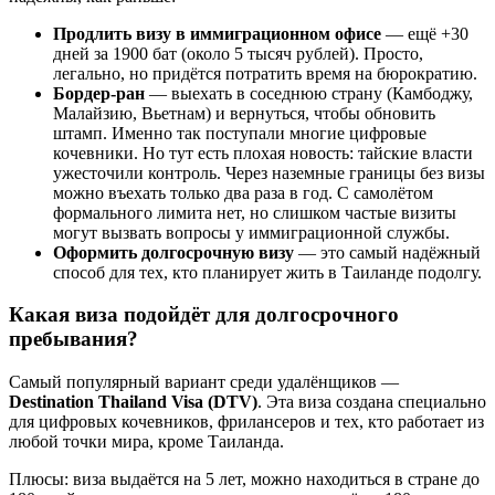
Продлить визу в иммиграционном офисе
— ещё +30
дней за 1900 бат (около 5 тысяч рублей). Просто,
легально, но придётся потратить время на бюрократию.
Бордер-ран
— выехать в соседнюю страну (Камбоджу,
Малайзию, Вьетнам) и вернуться, чтобы обновить
штамп. Именно так поступали многие цифровые
кочевники. Но тут есть плохая новость: тайские власти
ужесточили контроль. Через наземные границы без визы
можно въехать только два раза в год. С самолётом
формального лимита нет, но слишком частые визиты
могут вызвать вопросы у иммиграционной службы.
Оформить долгосрочную визу
— это самый надёжный
способ для тех, кто планирует жить в Таиланде подолгу.
Какая виза подойдёт для долгосрочного
пребывания?
Самый популярный вариант среди удалёнщиков —
Destination Thailand Visa (DTV)
. Эта виза создана специально
для цифровых кочевников, фрилансеров и тех, кто работает из
любой точки мира, кроме Таиланда.
Плюсы: виза выдаётся на 5 лет, можно находиться в стране до