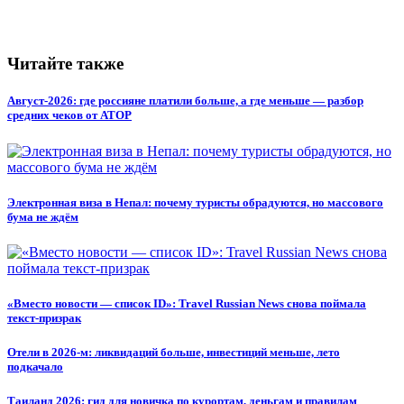
Читайте также
Август-2026: где россияне платили больше, а где меньше — разбор
средних чеков от АТОР
Электронная виза в Непал: почему туристы обрадуются, но массового
бума не ждём
«Вместо новости — список ID»: Travel Russian News снова поймала
текст-призрак
Отели в 2026-м: ликвидаций больше, инвестиций меньше, лето
подкачало
Таиланд 2026: гид для новичка по курортам, деньгам и правилам