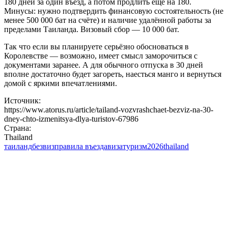
180 дней за один въезд, а потом продлить ещё на 180.
Минусы: нужно подтвердить финансовую состоятельность (не
менее 500 000 бат на счёте) и наличие удалённой работы за
пределами Таиланда. Визовый сбор — 10 000 бат.
Так что если вы планируете серьёзно обосноваться в
Королевстве — возможно, имеет смысл заморочиться с
документами заранее. А для обычного отпуска в 30 дней
вполне достаточно будет загореть, наесться манго и вернуться
домой с яркими впечатлениями.
Источник:
https://www.atorus.ru/article/tailand-vozvrashchaet-bezviz-na-30-
dney-chto-izmenitsya-dlya-turistov-67986
Страна:
Thailand
таиланд
безвиз
правила въезда
виза
туризм
2026
thailand