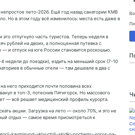
непростое лето-2026. Ещё год назад санатории КМВ
Во
о. Но в этом году всё изменилось: места есть даже в
По
и это отпугнуло часть туристов. Теперь неделя в
яч рублей на двоих, а полноценная путевка с
 — и отпуск на юге России становится роскошью.
П
4 недели до поездки), ездить на меньший срок (7-10
анаториев в обычные отели — там дешевле в два с
на него приходится почти половина всех
анул в топ-3, потеснив Пятигорск. Но массового
Ч
ет — всё решает медицинский профиль курорта.
ать акции. Загрузка на лето — около 70%, и это не
бный отдых — самое время присмотреться к
Сп
сн
natorii-kavminvod-vklyuchili-skidki-pochemu-spros-na-