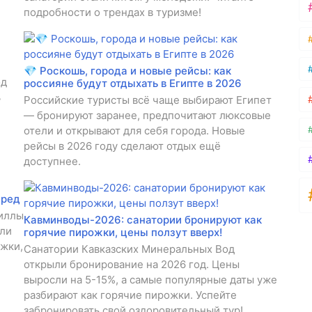
подробности о трендах в туризме!
💎 Роскошь, города и новые рейсы: как
од
россияне будут отдыхать в Египте в 2026
ь
Российские туристы всё чаще выбирают Египет
— бронируют заранее, предпочитают люксовые
отели и открывают для себя города. Новые
рейсы в 2026 году сделают отдых ещё
доступнее.
еред
виллы
Кавминводы-2026: санатории бронируют как
ели
горячие пирожки, цены ползут вверх!
ожки,
Санатории Кавказских Минеральных Вод
открыли бронирование на 2026 год. Цены
выросли на 5-15%, а самые популярные даты уже
разбирают как горячие пирожки. Успейте
забронировать свой оздоровительный тур!