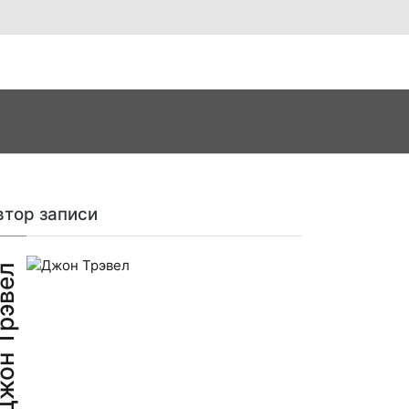
втор записи
н Трэвел