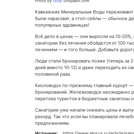
Photo by
fjosp
unsplash.com
Кавказские Минеральные Воды переживают 
были нарасхват, а стоп-сейлы — обычное дел
популярных здравницах!
Всё дело в ценах — они выросли на 10-20%, 
санатории без лечения обойдется от 100 тыс
лечением — и того больше. Добавьте дорогу
Люди стали бронировать позже (теперь за 2-
дней вместо 10-12) и даже переходить из с
половиной раза.
Кисловодск по-прежнему главный курорт — 
бронирований. Железноводск неожиданно рв
перетока туристов в бюджетные санатоны н
Санатории уже начали снижать цены и выпуск
рекорд. Так что если вы планировали лече
предложениям.
Источник:
https://www.atorus.ru/article/sa