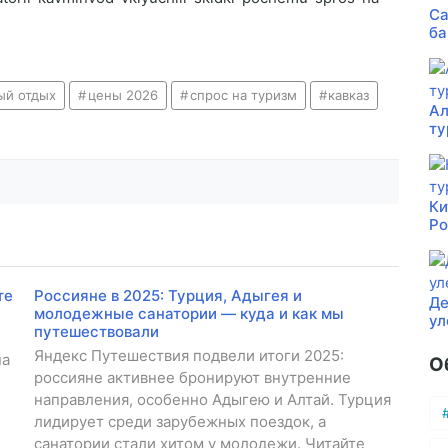
Са
ба
ый отдых
цены 2026
спрос на туризм
кавказ
Ал
ту
Ки
Ро
те
Россияне в 2025: Турция, Адыгея и
Де
молодежные санатории — куда и как мы
ул
путешествовали
Яндекс Путешествия подвели итоги 2025:
на
О
россияне активнее бронируют внутренние
направления, особенно Адыгею и Алтай. Турция
лидирует среди зарубежных поездок, а
санатории стали хитом у молодежи. Читайте