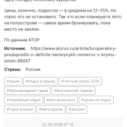
Цены, конечно, подросли — в среднем на 12–25%. Но
спрос это не остановило. Так что если планируете лето
на полуострове — самое время бронировать, пока
место не заняли.
По данным АТОР
Источник:
https://www.atorus.ru/article/turoperatory-
predupredili-o-deficite-semeynykh-nomerov-v-krymu-
letom-68047
Страна:
Россия
крым
отдых в крыму
летний сезон 2026
бронирование туров
внутренний туризм
семейный отдых
все включено
цены на отдых
туры в крым
автотуризм
россия
23.05.2026
07:12