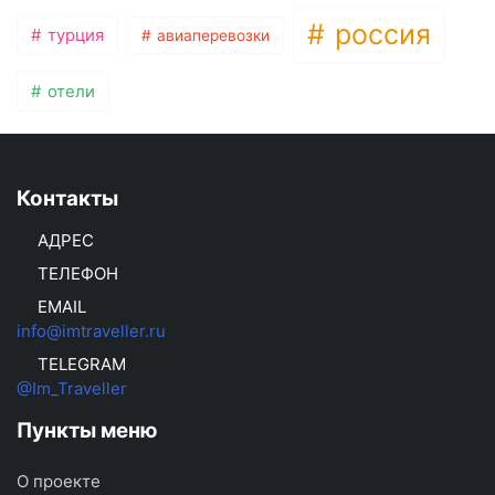
россия
турция
авиаперевозки
отели
Контакты
АДРЕС
ТЕЛЕФОН
EMAIL
info@imtraveller.ru
TELEGRAM
@Im_Traveller
Пункты меню
О проекте