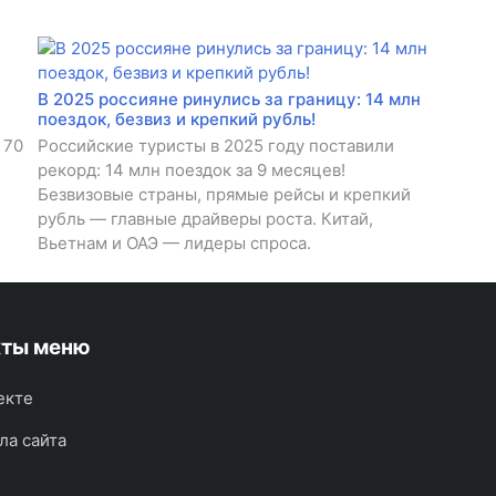
В 2025 россияне ринулись за границу: 14 млн
поездок, безвиз и крепкий рубль!
 70
Российские туристы в 2025 году поставили
рекорд: 14 млн поездок за 9 месяцев!
Безвизовые страны, прямые рейсы и крепкий
рубль — главные драйверы роста. Китай,
Вьетнам и ОАЭ — лидеры спроса.
кты меню
екте
ла сайта