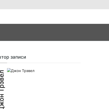
втор записи
н Трэвел