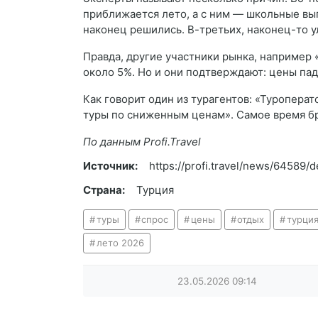
приближается лето, а с ним — школьные вы
наконец решились. В-третьих, наконец-то у
Правда, другие участники рынка, например
около 5%. Но и они подтверждают: цены па
Как говорит один из турагентов: «Туропера
туры по сниженным ценам». Самое время бр
По данным Profi.Travel
Источник:
https://profi.travel/news/64589/de
Страна:
Турция
туры
спрос
цены
отдых
турци
лето 2026
23.05.2026
09:14