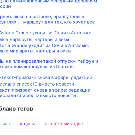
д по самым красивым северным деревням
ссии
рнео: люкс на острове, орангутаны в
унглях — маршрут для тех, кто хочет всё
toria Grande уходит из Сочи в Анталью:
вые маршруты, чартеры и визы
ы не планировали такой отпуск»: тайфун и
хника ломают круизы из Шанхая
екст-призрак» снова в эфире: редакции
ислали список ID вместо новости
блако тегов
пляжный отдых
оаэ
цены