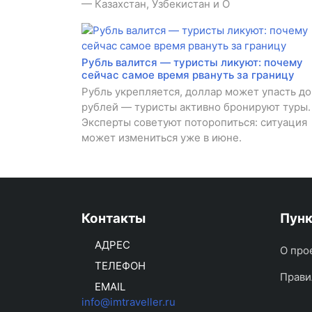
— Казахстан, Узбекистан и О
Рубль валится — туристы ликуют: почему
сейчас самое время рвануть за границу
Рубль укрепляется, доллар может упасть до
рублей — туристы активно бронируют туры.
Эксперты советуют поторопиться: ситуация
может измениться уже в июне.
Контакты
Пун
АДРЕС
О про
ТЕЛЕФОН
Прави
EMAIL
info@imtraveller.ru