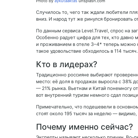
Photo by
aykutaaktas
unsplash.com
Случилось то, чего так ждали любители пл
вниз. И народ тут же ринулся бронировать о
По данным сервиса Level.Travel, спрос на 
Особенно радует цифра для тех, кто давно 
и проживанием в отеле 3–4* теперь можно 
такое удовольствие обходилось в 114 тысяч
Кто в лидерах?
Традиционно россияне выбирают проверенн
место: её доля в продажах выросла с 38% до
— 21% рынка. Вьетнам и Китай понемногу от
вот внутренний туризм немного сдал позици
Примечательно, что подешевели в основно
стоят около 195 тысяч за неделю — видимо, 
Почему именно сейчас?
Эксперты называют несколько причин. Во-пе