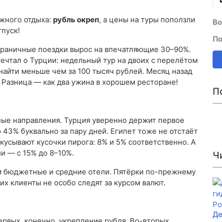
яжного отдыха:
рубль окреп
, а цены на туры поползли
Во
тпуск!
По
заграничные поездки вырос на впечатляющие 30–90%.
мечтал о Турции: недельный тур на двоих с перелётом
найти меньше чем за 100 тысяч рублей. Месяц назад
. Разница — как два ужина в хорошем ресторане!
П
ые направления. Турция уверенно держит первое
 43% буквально за пару дней. Египет тоже не отстаёт
кусывают кусочки пирога: 8% и 5% соответственно. А
и — с 15% до 8–10%.
Ч
м бюджетные и средние отели. Пятёрки по-прежнему
их клиенты не особо следят за курсом валют.
Де
рвых, конечно, укрепление рубля. Во-вторых,