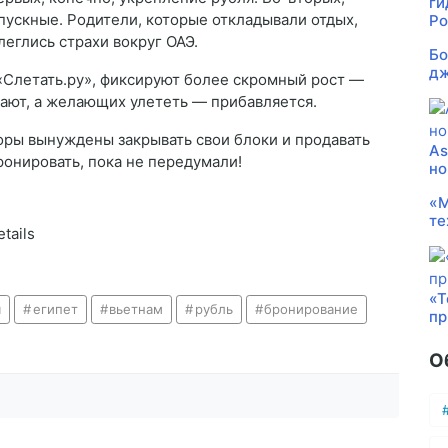
ги
пускные. Родители, которые откладывали отдых,
Ро
леглись страхи вокруг ОАЭ.
Бо
дж
 «Слетать.ру», фиксируют более скромный рост —
дают, а желающих улететь — прибавляется.
торы вынуждены закрывать свои блоки и продавать
As
онировать, пока не передумали!
но
«М
те
tails
«Т
я
египет
вьетнам
рубль
бронирование
пр
О