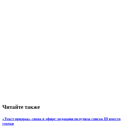
Читайте также
«Текст-призрак» снова в эфире: редакция получила список ID вместо
статьи