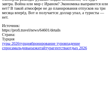
завтра. Война или мир с Ираном? Экономика выправится или
нет? В такой атмосфере не до планирования отпусков на три
месяца вперёд. Вот и получается: доллар упал, а туристы —
нет.
Источник:
https://profi.travel/news/64601/details
Страна:
Турция
туры 2026
турция
бронирование туров
падение
спроса
мальдивы
оаэ
китай
турагентства
отдых 2026