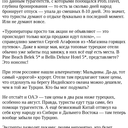
По данным турагентств, с которыми пообщался Profi.Travel,
глубина бронирования — то есть за сколько дней народ
бронирует отпуск — упала до смешных 8-10 дней. Это значит,
что туристы думают о отдыхе буквально в последний момент.
Или не думают вовсе.
«Туроператоры просто так акции не объявляют — это
происходит только когда продажи идут плохо», —
справедливо заметил Сергей Агафонов из «Магазина горящих
путевок». Даже в конце мая, когда топовые турецкие отели
обычно уже забиты под завязку, в них всё ещё есть места. В
Pine Beach Belek 5* и Bellis Deluxe Hotel 5*, представляете?
Это нонсенс!
При этом россияне нашли альтернативу: Мальдивы. Да-да, тот
самый «дорогой» курорт. Отели там предлагают такие цены,
что отдохнуть на берегу Индийского океана можно дешевле,
чем в той же Турции. Кто бы мог подумать?
Не отстаёт и ОАЭ — там цены в два раза ниже турецких,
особенно на август. Правда, туристы едут туда сами, без
помощи турагентств. А ещё безвизовый Китай оттянул на
себя кучу народу из Сибири и Дальнего Востока — там теперь
вообще забыли про Турцию.
Эксперты разводят руками: людям непонятно, что будет