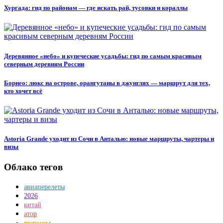
Хургада: гид по районам — где искать рай, тусовки и кораллы
Деревянное «небо» и купеческие усадьбы: гид по самым красивым
северным деревням России
Борнео: люкс на острове, орангутаны в джунглях — маршрут для тех,
кто хочет всё
Astoria Grande уходит из Сочи в Анталью: новые маршруты, чартеры и
визы
Облако тегов
авиаперелеты
2026
китай
атор