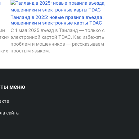
Таиланд в 2025: новые правила въезда,
мошенники и электронные карты TDAC
ий
С 1 мая 2025 въезд в Таиланд — только с
тки»
электронной картой TDAC. Как избежать
проблем и мошенников — рассказываем
ских
простым языком.
кты меню
екте
ла сайта