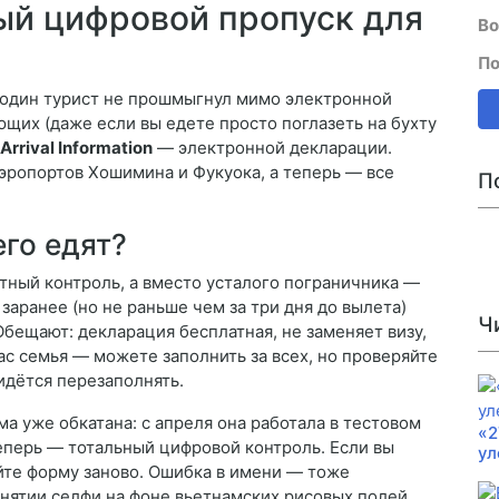
ый цифровой пропуск для
Во
По
ни один турист не прошмыгнул мимо электронной
ющих (даже если вы едете просто поглазеть на бухту
Arrival Information
— электронной декларации.
эропортов Хошимина и Фукуока, а теперь — все
П
его едят?
ртный контроль, а вместо усталого пограничника —
заранее (но не раньше чем за три дня до вылета)
Ч
Обещают: декларация бесплатная, не заменяет визу,
ас семья — можете заполнить за всех, но проверяйте
идётся перезаполнять.
ема уже обкатана: с апреля она работала в тестовом
«2
еперь — тотальный цифровой контроль. Если вы
ул
йте форму заново. Ошибка в имени — тоже
снятии селфи на фоне вьетнамских рисовых полей.