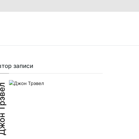
втор записи
н Трэвел