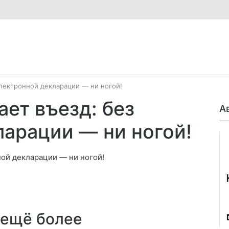
электронной декларации — ни ногой!
ет въезд: без
А
ларации — ни ногой!
Джо
 ещё более