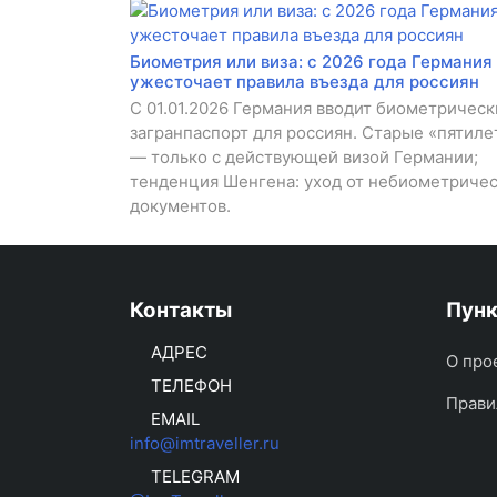
Биометрия или виза: с 2026 года Германия
ужесточает правила въезда для россиян
С 01.01.2026 Германия вводит биометрическ
загранпаспорт для россиян. Старые «пятиле
— только с действующей визой Германии;
тенденция Шенгена: уход от небиометриче
документов.
Контакты
Пун
АДРЕС
О про
ТЕЛЕФОН
Прави
EMAIL
info@imtraveller.ru
TELEGRAM