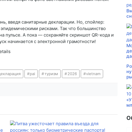
Вм
сн
ь, введя санитарные декларации. Но, спойлер:
 с эпидемическими рисками. Так что большинство
на пульсе. А пока — сохраняйте скриншот QR-кода и
пуск начинается с электронной грамотности!
Мо
де
etails
д
Ро
ну
декларация
pai
туризм
2026
vietnam
ры
«У
мл
О