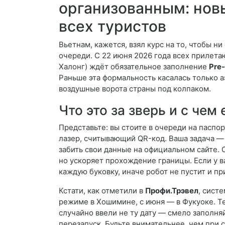
организованным: нов
всех туристов
Вьетнам, кажется, взял курс на то, чтобы 
очереди. С 22 июня 2026 года всех прилета
Халонг) ждёт обязательное заполнение
Pre-
Раньше эта формальность касалась только а
воздушные ворота страны под колпаком.
Что это за зверь и с чем 
Представьте: вы стоите в очереди на паспо
лазер, считывающий QR-код. Ваша задача — 
забить свои данные на официальном сайте. 
но ускоряет прохождение границы. Если у в
каждую буковку, иначе робот не пустит и пр
Кстати, как отметили в
Профи.Трэвел
, сист
режиме в Хошимине, с июня — в Фукуоке. Т
случайно ввели не ту дату — смело заполня
перезапуск. Будьте внимательнее, чем при 