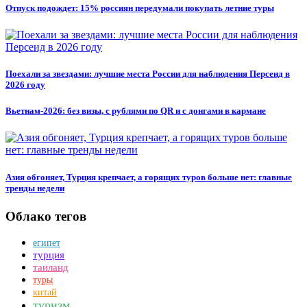
Отпуск подождет: 15% россиян передумали покупать летние туры
Поехали за звездами: лучшие места России для наблюдения Персеид в
2026 году
Вьетнам-2026: без визы, с рублями по QR и с донгами в кармане
Азия обгоняет, Турция крепчает, а горящих туров больше нет: главные
тренды недели
Облако тегов
египет
турция
таиланд
туры
китай
туризм