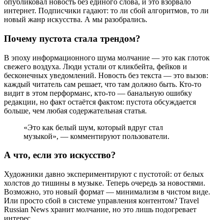
опубликовал новость без единого слова, и это взорвало
интернет. Подписчики гадают: то ли сбой алгоритмов, то ли
новый жанр искусства. А мы разобрались.
Почему пустота стала трендом?
В эпоху информационного шума молчание — это как глоток
свежего воздуха. Люди устали от кликбейта, фейков и
бесконечных уведомлений. Новость без текста — это вызов:
каждый читатель сам решает, что там должно быть. Кто-то
видит в этом перформанс, кто-то — банальную ошибку
редакции, но факт остаётся фактом: пустота обсуждается
больше, чем любая содержательная статья.
«Это как белый шум, который вдруг стал
музыкой», — комментируют пользователи.
А что, если это искусство?
Художники давно экспериментируют с пустотой: от белых
холстов до тишины в музыке. Теперь очередь за новостями.
Возможно, это новый формат — минимализм в чистом виде.
Или просто сбой в системе управления контентом? Travel
Russian News хранит молчание, но это лишь подогревает
интерес.