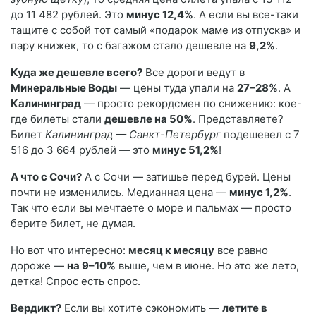
до 11 482 рублей. Это
минус 12,4%
. А если вы все-таки
тащите с собой тот самый «подарок маме из отпуска» и
пару книжек, то с багажом стало дешевле на
9,2%
.
Куда же дешевле всего?
Все дороги ведут в
Минеральные Воды
— цены туда упали на
27–28%
. А
Калининград
— просто рекордсмен по снижению: кое-
где билеты стали
дешевле на 50%
. Представляете?
Билет
Калининград — Санкт-Петербург
подешевел с 7
516 до 3 664 рублей — это
минус 51,2%
!
А что с Сочи?
А с Сочи — затишье перед бурей. Цены
почти не изменились. Медианная цена —
минус 1,2%
.
Так что если вы мечтаете о море и пальмах — просто
берите билет, не думая.
Но вот что интересно:
месяц к месяцу
все равно
дороже —
на 9–10%
выше, чем в июне. Но это же лето,
детка! Спрос есть спрос.
Вердикт?
Если вы хотите сэкономить —
летите в