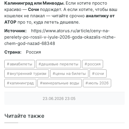
Калининград или Минводы.
Если хотите просто
красиво —
Сочи
подождет. А если хотите, чтобы ваш
кошелек не плакал — читайте срочно
аналитику от
АТОР
про то, куда лететь дешевле.
Источник:
https://www.atorus.ru/article/ceny-na-
perelety-po-rossii-v-iyule-2026-goda-okazalis-nizhe-
chem-god-nazad-68348
Страна:
Россия
авиабилеты
дешевые перелеты
россия
внутренний туризм
цены на билеты
сочи
калининград
минеральные воды
июль 2026
23.06.2026
23:05
Читайте также