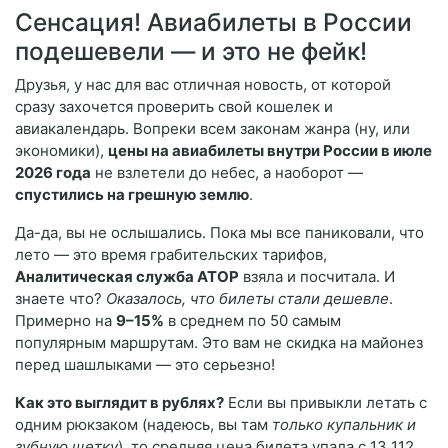
Сенсация! Авиабилеты в России
подешевели — и это не фейк!
Друзья, у нас для вас отличная новость, от которой
сразу захочется проверить свой кошелек и
авиакалендарь. Вопреки всем законам жанра (ну, или
экономики),
цены на авиабилеты внутри России в июле
2026 года
не взлетели до небес, а наоборот —
спустились на грешную землю
.
Да-да, вы не ослышались. Пока мы все паниковали, что
лето — это время грабительских тарифов,
Аналитическая служба АТОР
взяла и посчитала. И
знаете что?
Оказалось, что билеты стали дешевле
.
Примерно на
9–15%
в среднем по 50 самым
популярным маршрутам. Это вам не скидка на майонез
перед шашлыками — это серьезно!
Как это выглядит в рублях?
Если вы привыкли летать с
одним рюкзаком (надеюсь, вы там
только купальник и
зубную щетку
), то средняя цена билета упала с 13 112