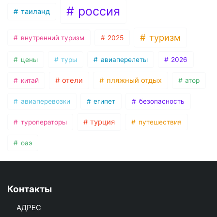
россия
таиланд
туризм
внутренний туризм
2025
цены
туры
авиаперелеты
2026
отели
пляжный отдых
китай
атор
авиаперевозки
египет
безопасность
турция
туроператоры
путешествия
оаэ
Контакты
АДРЕС