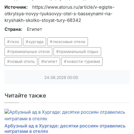
Источник:
https://www.atorus.ru/article/v-egipte-
otkrylsya-novyy-lyuksovyy-otel-s-basseynami-na-
kryshakh-skolko-stoyat-tury-68342
Страна:
Египет
rixos
хургада
люксовые отели
премиальные отели
премиальный отдых
новый отель
египет
новости туризма
24.06.2026
00:00
Читайте также
Арбузный ад в Хургаде: десятки россиян отравились
нитратами в отелях