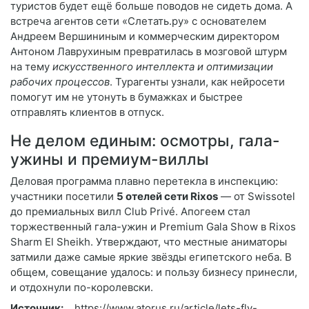
туристов будет ещё больше поводов не сидеть дома. А
встреча агентов сети «Слетать.ру» с основателем
Андреем Вершининым и коммерческим директором
Антоном Лаврухиным превратилась в мозговой штурм
на тему
искусственного интеллекта и оптимизации
рабочих процессов
. Турагенты узнали, как нейросети
помогут им не утонуть в бумажках и быстрее
отправлять клиентов в отпуск.
Не делом единым: осмотры, гала-
ужины и премиум-виллы
Деловая программа плавно перетекла в инспекцию:
участники посетили
5 отелей сети Rixos
— от Swissotel
до премиальных вилл Club Privé. Апогеем стал
торжественный гала-ужин и Premium Gala Show в Rixos
Sharm El Sheikh. Утверждают, что местные аниматоры
затмили даже самые яркие звёзды египетского неба. В
общем, совещание удалось: и пользу бизнесу принесли,
и отдохнули по-королевски.
Источник:
https://www.atorus.ru/article/lets-fly-