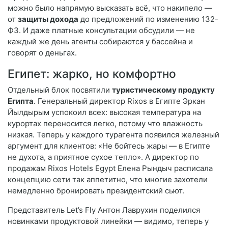
можно было напрямую высказать всё, что накипело —
от
защиты дохода
до предложений по изменению 132-
ФЗ. И даже платные консультации обсудили — не
каждый же день агенты собираются у бассейна и
говорят о деньгах.
Египет: жарко, но комфортно
Отдельный блок посвятили
туристическому продукту
Египта
. Генеральный директор Rixos в Египте Эркан
Йылдырым успокоил всех: высокая температура на
курортах переносится легко, потому что влажность
низкая. Теперь у каждого турагента появился железный
аргумент для клиентов: «Не бойтесь жары — в Египте
не духота, а приятное сухое тепло». А директор по
продажам Rixos Hotels Egypt Елена Рындыч расписала
концепцию сети так аппетитно, что многие захотели
немедленно бронировать президентский сьют.
Представитель Let’s Fly Антон Лаврухин поделился
новинками продуктовой линейки — видимо, теперь у