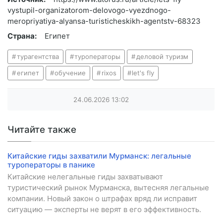
vystupil-organizatorom-delovogo-vyezdnogo-
meropriyatiya-alyansa-turisticheskikh-agentstv-68323
Страна:
Египет
турагентства
туроператоры
деловой туризм
египет
обучение
rixos
let's fly
24.06.2026
13:02
Читайте также
Китайские гиды захватили Мурманск: легальные
туроператоры в панике
Китайские нелегальные гиды захватывают
туристический рынок Мурманска, вытесняя легальные
компании. Новый закон о штрафах вряд ли исправит
ситуацию — эксперты не верят в его эффективность.