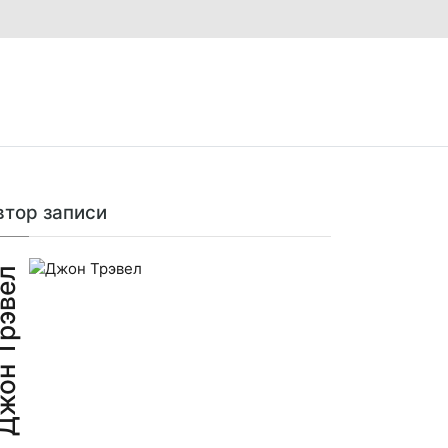
втор записи
н Трэвел