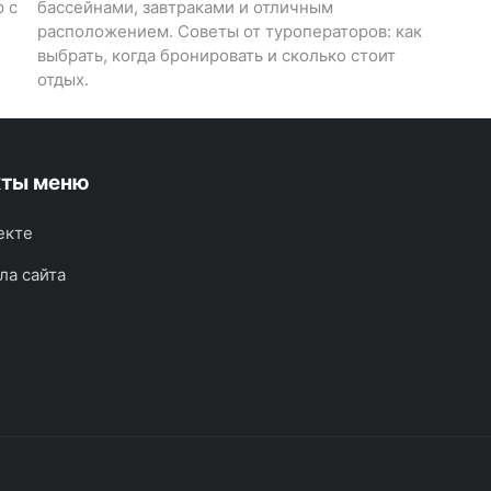
р с
бассейнами, завтраками и отличным
расположением. Советы от туроператоров: как
выбрать, когда бронировать и сколько стоит
отдых.
кты меню
екте
ла сайта