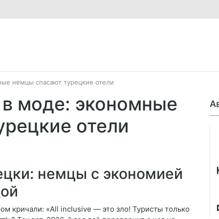
омные немцы спасают турецкие отели
ва в моде: экономные
А
урецкие отели
Джо
ецки: немцы с экономией
дой
 кричали: «All inclusive — это зло! Туристы только