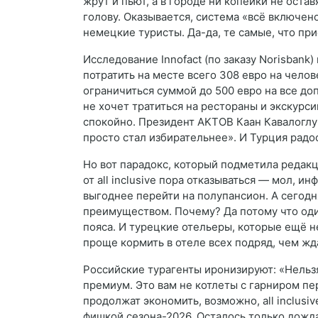
жрут и пьют, а в городе ни копейки не оставя
голову. Оказывается, система «всё включен
немецкие туристы. Да-да, те самые, что пр
Исследование Innofact (по заказу Norisbank
потратить на месте всего 308 евро на чело
ограничиться суммой до 500 евро на все доп
не хочет тратиться на рестораны и экскурси
спокойно. Президент AKTOB Каан Кавалоглу
просто стал избирательнее». И Турция радо
Но вот парадокс, который подметила редак
от all inclusive пора отказываться — мол, и
выгоднее перейти на полупансион. А сегодн
преимуществом. Почему? Да потому что оди
пояса. И турецкие отельеры, которые ещё н
проще кормить в отеле всех подряд, чем жда
Российские турагенты иронизируют: «Нельзя
премиум. Это вам не котлеты с гарниром п
продолжат экономить, возможно, all inclusiv
фишкой сезона-2026. Осталось только дожда