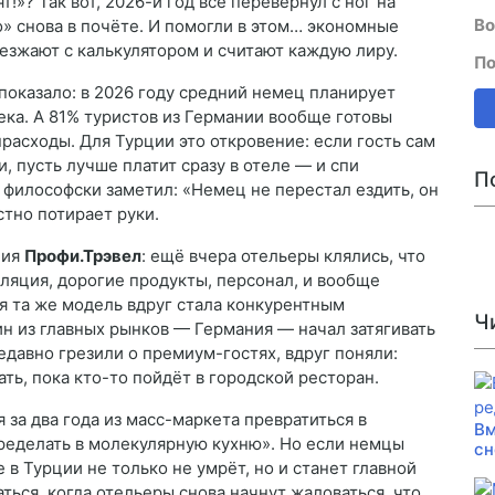
т!»? Так вот, 2026-й год всё перевернул с ног на
Во
о» снова в почёте. И помогли в этом… экономные
иезжают с калькулятором и считают каждую лиру.
По
) показало: в 2026 году средний немец планирует
века. А 81% туристов из Германии вообще готовы
расходы. Для Турции это откровение: если гость сам
и, пусть лучше платит сразу в отеле — и спи
П
 философски заметил: «Немец не перестал ездить, он
стно потирает руки.
ция
Профи.Трэвел
: ещё вчера отельеры клялись, что
нфляция, дорогие продукты, персонал, и вообще
я та же модель вдруг стала конкурентным
Ч
н из главных рынков — Германия — начал затягивать
едавно грезили о премиум-гостях, вдруг поняли:
ть, пока кто-то пойдёт в городской ресторан.
 за два года из масс-маркета превратиться в
Вм
еределать в молекулярную кухню». Но если немцы
сн
e в Турции не только не умрёт, но и станет главной
ться, когда отельеры снова начнут жаловаться, что