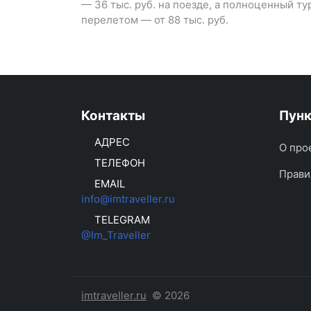
— 36 тыс. руб. на поезде, а полноценный ту
перелетом — от 88 тыс. руб.
Контакты
Пун
АДРЕС
О про
ТЕЛЕФОН
Прави
EMAIL
info@imtraveller.ru
TELEGRAM
@Im_Traveller
imtraveller.ru
© 2026