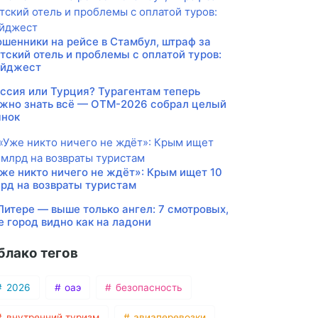
шенники на рейсе в Стамбул, штраф за
тский отель и проблемы с оплатой туров:
айджест
ссия или Турция? Турагентам теперь
жно знать всё — ОТМ-2026 собрал целый
нок
же никто ничего не ждёт»: Крым ищет 10
рд на возвраты туристам
Питере — выше только ангел: 7 смотровых,
е город видно как на ладони
блако тегов
2026
оаэ
безопасность
внутренний туризм
авиаперевозки