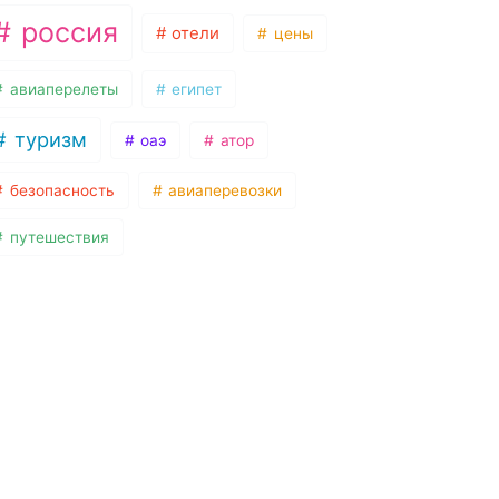
россия
отели
цены
авиаперелеты
египет
туризм
оаэ
атор
безопасность
авиаперевозки
путешествия