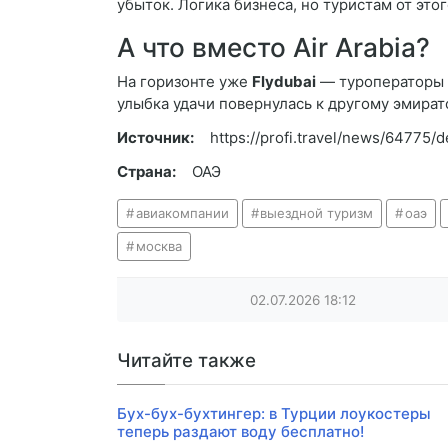
убыток. Логика бизнеса, но туристам от этог
А что вместо Air Arabia?
На горизонте уже
Flydubai
— туроператоры з
улыбка удачи повернулась к другому эмират
Источник:
https://profi.travel/news/64775/de
Страна:
ОАЭ
авиакомпании
выездной туризм
оаэ
москва
02.07.2026
18:12
Читайте также
Бух-бух-бухтингер: в Турции лоукостеры
теперь раздают воду бесплатно!