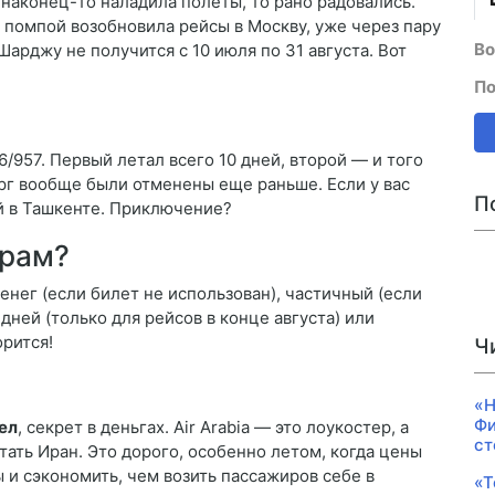
 наконец-то наладила полеты, то рано радовались.
 с помпой возобновила рейсы в Москву, уже через пару
Во
Шарджу не получится с 10 июля по 31 августа. Вот
По
/957. Первый летал всего 10 дней, второй — и того
ург вообще были отменены еще раньше. Если у вас
П
ой в Ташкенте. Приключение?
ирам?
енег (если билет не использован), частичный (если
 дней (только для рейсов в конце августа) или
орится!
Ч
«Н
Фи
ел
, секрет в деньгах. Air Arabia — это лоукостер, а
ст
тать Иран. Это дорого, особенно летом, когда цены
 и сэкономить, чем возить пассажиров себе в
«Т