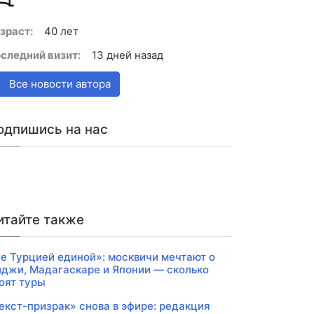
зраст:
40 лет
следний визит:
13 дней назад
Все новости автора
одпишись на нас
итайте также
е Турцией единой»: москвичи мечтают о
джи, Мадагаскаре и Японии — сколько
оят туры
екст-призрак» снова в эфире: редакция