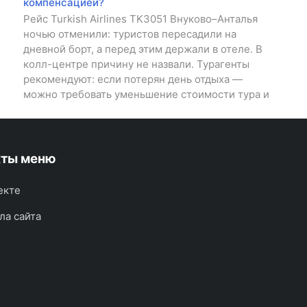
компенсацией?
Рейс Turkish Airlines TK3051 Внуково–Анталья
ночью отменили: туристов пересадили на
дневной борт, а перед этим держали в отеле. В
колл-центре причину не назвали. Турагенты
рекомендуют: если потерян день отдыха —
можно требовать уменьшение стоимости тура и
кты меню
екте
ла сайта