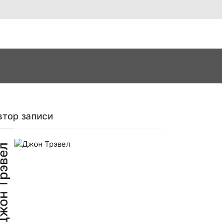
втор записи
н Трэвел