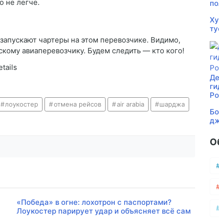
о не легче.
по
Ху
ту
апускают чартеры на этом перевозчике. Видимо,
скому авиаперевозчику. Будем следить — кто кого!
tails
Де
ги
Ро
лоукостер
отмена рейсов
air arabia
шарджа
Бо
дж
О
«Победа» в огне: лохотрон с паспортами?
Лоукостер парирует удар и объясняет всё сам