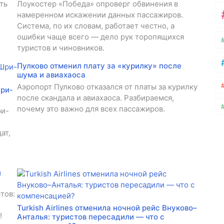
ть
Лоукостер «Победа» опроверг обвинения в
намеренном искажении данных пассажиров.
Система, по их словам, работает честно, а
ошибки чаще всего — дело рук торопящихся
туристов и чиновников.
Пулково отменил плату за «курилку» после
шума и авиахаоса
Аэропорт Пулково отказался от платы за курилку
Шри-
после скандала и авиахаоса. Разбираемся,
почему это важно для всех пассажиров.
ри-
ат,
й
тов:
Turkish Airlines отменила ночной рейс Внуково–
!
Анталья: туристов пересадили — что с