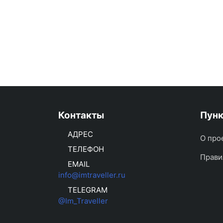
Контакты
Пун
АДРЕС
О про
ТЕЛЕФОН
Прави
EMAIL
info@imtraveller.ru
TELEGRAM
@Im_Traveller