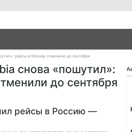
ошутил»: рейсы в Москву отменили до сентября
abia снова «пошутил»:
А
отменили до сентября
Джо
енил рейсы в Россию —