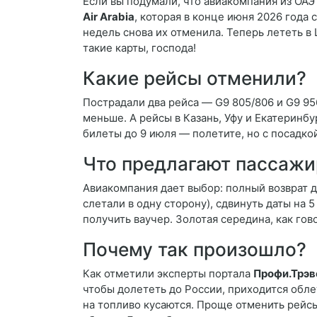
Если вы подумали, что авиакомпания из ОАЭ
Air Arabia
, которая в конце июня 2026 года
недель снова их отменила. Теперь лететь в 
такие карты, господа!
Какие рейсы отменили?
Пострадали два рейса — G9 805/806 и G9 956
меньше. А рейсы в Казань, Уфу и Екатеринб
билеты до 9 июля — полетите, но с посадк
Что предлагают пассаж
Авиакомпания дает выбор: полный возврат д
слетали в одну сторону), сдвинуть даты на 5
получить ваучер. Золотая середина, как гов
Почему так произошло?
Как отметили эксперты портала
Профи.Трэв
чтобы долететь до России, приходится обле
на топливо кусаются. Проще отменить рейсы