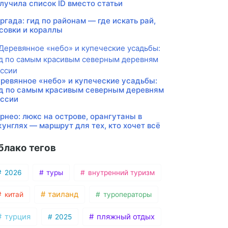
лучила список ID вместо статьи
ргада: гид по районам — где искать рай,
совки и кораллы
ревянное «небо» и купеческие усадьбы:
д по самым красивым северным деревням
ссии
рнео: люкс на острове, орангутаны в
унглях — маршрут для тех, кто хочет всё
блако тегов
2026
туры
внутренний туризм
таиланд
китай
туроператоры
турция
пляжный отдых
2025