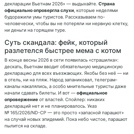
декларации Вьетнам 2026» — выдыхайте.
Страна
официально опровергла слухи
, которые неделями
будоражили умы туристов. Рассказываем по-
человечески, чтобы вы не потеряли ни нервную клетку,
ни деньги на горящем туре.
Суть скандала: фейк, который
разлетелся быстрее мема с котом
В конце весны 2026 в сети появилась «страшилка»:
дескать, Вьетнам вводит обязательную медицинскую
декларацию для всех въезжающих. Якобы без неё — ни
в отель, ни на пляж. Народ запаниковал, телеграм-
каналы накалялись, а особо мнительные туристы даже
начали сдавать билеты. И вот —
официальное
опровержение
от властей. Спойлер: никаких
деклараций нет и не планировалось. Указ
№ 165/2026/ND-CP — это просто «запасной парашют»
на случай новых эпидемий. Пока небо чистое, парашют
пылится на складе.