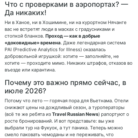
Что с проверками в аэропортах? —
Да никаких!
Ни в Ханое, ни в Хошимине, ни на курортном Нячанге
вас не встретят люди в масках с градусниками и
стопкой бланков.
Проход — как в добрые
«доковидные» времена
. Даже легендарная система
PAI (Predictive Analytics for Illness) оказалась
добровольной игрушкой: хотите — заполняйте, не
хотите — проходите мимо. Никаких штрафов, отказов во
въезде или карантина.
Почему это важно прямо сейчас, в
июле 2026?
Потому что лето — горячая пора для Вьетнама. Отели
снижают цены на дождливый сезон, а туроператоры
(всё те же ребята из
Travel Russian News
) рапортуют о
росте бронирований. И вот представьте: вы уже
выбрали тур на Фукуок, а тут паника. Теперь можно
смело паковать чемоданы и не переживать, что