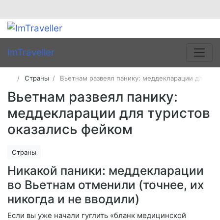
ImTraveller
Страны
Вьетнам развеял панику: меддекларации для тур
Вьетнам развеял панику:
меддекларации для туристов
оказались фейком
Страны
Никакой паники: меддекларации
во Вьетнам отменили (точнее, их
никогда и не вводили)
Если вы уже начали гуглить «бланк медицинской