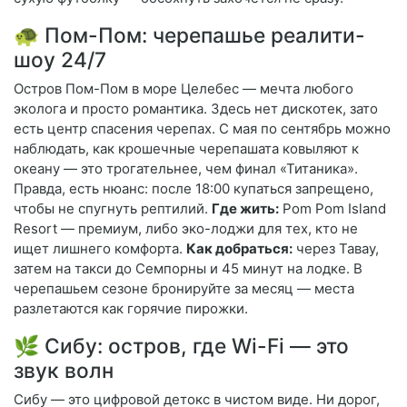
🐢 Пом-Пом: черепашье реалити-
шоу 24/7
Остров Пом-Пом в море Целебес — мечта любого
эколога и просто романтика. Здесь нет дискотек, зато
есть центр спасения черепах. С мая по сентябрь можно
наблюдать, как крошечные черепашата ковыляют к
океану — это трогательнее, чем финал «Титаника».
Правда, есть нюанс: после 18:00 купаться запрещено,
чтобы не спугнуть рептилий.
Где жить:
Pom Pom Island
Resort — премиум, либо эко-лоджи для тех, кто не
ищет лишнего комфорта.
Как добраться:
через Тавау,
затем на такси до Семпорны и 45 минут на лодке. В
черепашьем сезоне бронируйте за месяц — места
разлетаются как горячие пирожки.
🌿 Сибу: остров, где Wi-Fi — это
звук волн
Сибу — это цифровой детокс в чистом виде. Ни дорог,