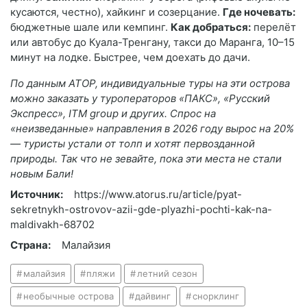
кусаются, честно), хайкинг и созерцание.
Где ночевать:
бюджетные шале или кемпинг.
Как добраться:
перелёт
или автобус до Куала-Тренгану, такси до Маранга, 10–15
минут на лодке. Быстрее, чем доехать до дачи.
По данным АТОР, индивидуальные туры на эти острова
можно заказать у туроператоров «ПАКС», «Русский
Экспресс», ITM group и других. Спрос на
«неизведанные» направления в 2026 году вырос на 20%
— туристы устали от толп и хотят первозданной
природы. Так что не зевайте, пока эти места не стали
новым Бали!
Источник:
https://www.atorus.ru/article/pyat-
sekretnykh-ostrovov-azii-gde-plyazhi-pochti-kak-na-
maldivakh-68702
Страна:
Малайзия
малайзия
пляжи
летний сезон
необычные острова
дайвинг
снорклинг