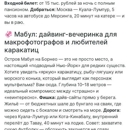
Входной билет:
от 15 тыс. рублей за ночь с полным
пансионом.
Добраться:
Москва — Куала-Лумпур, 5
часов на автобусе до Мерсинга, 20 минут на катере — и
вы в раю.
🦑 Мабул: дайвинг-вечеринка для
макрофотографов и любителей
каракатиц
Остров Мабул на Борнео — это не просто место, а
настоящий «подводный Нью-Йорк» для редких существ.
Хотите увидеть «яркую» каракатицу, рыбу-лягушку или
морского конька, который выглядит как персонаж
мультфильма? Вам сюда. Глубина 10–18 метров —
идеальный компромисс между «страшно» и
«неинтересно».
Фишка:
дайв-сайты прямо у берега.
Жильё — от бюджетных шале до бунгало на сваях, где
можно сидеть с бокалом и смотреть на море.
Дорога:
через Куала-Лумпур или Кота-Кинабалу, внутренний
перелёт до Тавау, 40 минут на лодке. Совет: захватите
сухую футболку — обсохнуть захочется не сразу.