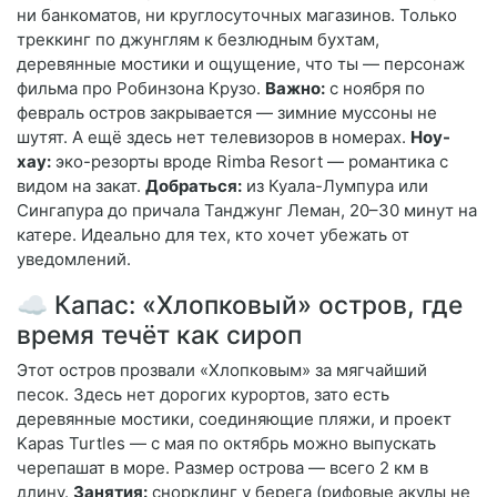
ни банкоматов, ни круглосуточных магазинов. Только
треккинг по джунглям к безлюдным бухтам,
деревянные мостики и ощущение, что ты — персонаж
фильма про Робинзона Крузо.
Важно:
с ноября по
февраль остров закрывается — зимние муссоны не
шутят. А ещё здесь нет телевизоров в номерах.
Ноу-
хау:
эко-резорты вроде Rimba Resort — романтика с
видом на закат.
Добраться:
из Куала-Лумпура или
Сингапура до причала Танджунг Леман, 20–30 минут на
катере. Идеально для тех, кто хочет убежать от
уведомлений.
☁️ Капас: «Хлопковый» остров, где
время течёт как сироп
Этот остров прозвали «Хлопковым» за мягчайший
песок. Здесь нет дорогих курортов, зато есть
деревянные мостики, соединяющие пляжи, и проект
Kapas Turtles — с мая по октябрь можно выпускать
черепашат в море. Размер острова — всего 2 км в
длину.
Занятия:
снорклинг у берега (рифовые акулы не