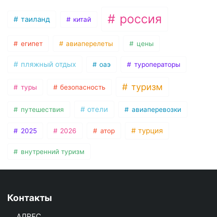
россия
таиланд
китай
египет
авиаперелеты
цены
пляжный отдых
оаэ
туроператоры
туризм
туры
безопасность
отели
путешествия
авиаперевозки
турция
2025
2026
атор
внутренний туризм
Контакты
АДРЕС