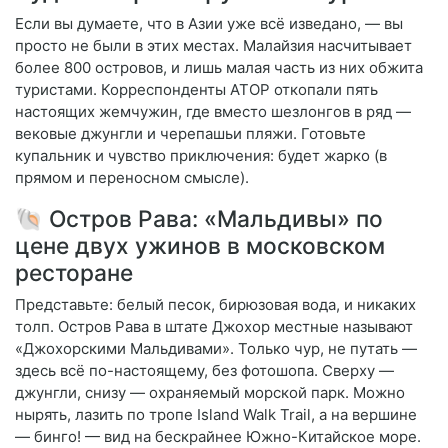
Если вы думаете, что в Азии уже всё изведано, — вы
просто не были в этих местах. Малайзия насчитывает
более 800 островов, и лишь малая часть из них обжита
туристами. Корреспонденты АТОР откопали пять
настоящих жемчужин, где вместо шезлонгов в ряд —
вековые джунгли и черепашьи пляжи. Готовьте
купальник и чувство приключения: будет жарко (в
прямом и переносном смысле).
🐚 Остров Рава: «Мальдивы» по
цене двух ужинов в московском
ресторане
Представьте: белый песок, бирюзовая вода, и никаких
толп. Остров Рава в штате Джохор местные называют
«Джохорскими Мальдивами». Только чур, не путать —
здесь всё по-настоящему, без фотошопа. Сверху —
джунгли, снизу — охраняемый морской парк. Можно
нырять, лазить по тропе Island Walk Trail, а на вершине
— бинго! — вид на бескрайнее Южно-Китайское море.