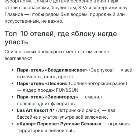
курортному. Семьи с детьми особенно ценят парк-
отели с зоопарками, боулингом, SPA и вечерними шоу.
Главное — чтобы рядом был водоём: природный или
искусственный, не важно.
Топ-10 отелей, где яблоку негде
упасть
Список самых популярных мест в этом сезоне
возглавляют:
Парк-отель «Воздвиженское»
(Серпухов) — « всё
включено», пляж, прокат.
Парк-отель «Лесной»
(Солнечногорский район)
— лидер продаж FUN&SUN.
Парк-отель «Звенигород»
— сменил
прошлогодних фаворитов.
Les Art Resort 4*
(Истринский район) — два
бассейна и ультра-ультра всё включено.
«Курорт Пересвет Русские Сезоны»
— огромная
территория и пивной паб.