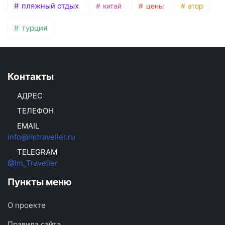
пляжный отдых
китай
цены
атор
турция
Контакты
АДРЕС
ТЕЛЕФОН
EMAIL
info@imtraveller.ru
TELEGRAM
@Im_Traveller
Пункты меню
О проекте
Правила сайта