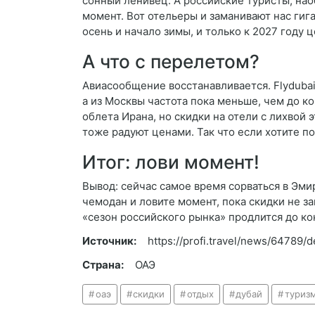
сонный ленивец. А российские туристы, нао
момент. Вот отельеры и заманивают нас гиг
осень и начало зимы, и только к 2027 году 
А что с перелетом?
Авиасообщение восстанавливается. Flydubai
а из Москвы частота пока меньше, чем до к
облета Ирана, но скидки на отели с лихвой э
тоже радуют ценами. Так что если хотите п
Итог: лови момент!
Вывод: сейчас самое время сорваться в Эми
чемодан и ловите момент, пока скидки не з
«сезон российского рынка» продлится до кон
Источник:
https://profi.travel/news/64789/de
Страна:
ОАЭ
оаэ
скидки
отдых
дубай
туриз