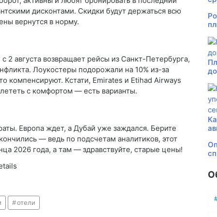
борот, активны и любят бронировать в последний
антскими дисконтами. Скидки будут держаться всю
Ро
цены вернутся в норму.
пл
 с 2 августа возвращает рейсы из Санкт-Петербурга,
Пл
онфликта. Лоукостеры подорожали на 10% из-за
до
то компенсируют. Кстати, Emirates и Etihad Airways
олететь с комфортом — есть варианты.
Ка
раты. Европа ждет, а Дубай уже заждался. Берите
ав
акончились — ведь по подсчетам аналитиков, этот
Оп
ца 2026 года, а там — здравствуйте, старые цены!
сп
tails
О
м
отели