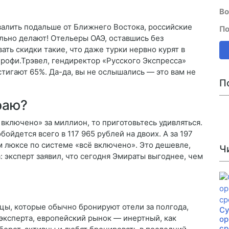
Во
валить подальше от Ближнего Востока, российские
По
льно делают! Отельеры ОАЭ, оставшись без
ать скидки такие, что даже турки нервно курят в
Профи.Трэвел, гендиректор «Русского Экспресса»
тигают 65%. Да-да, вы не ослышались — это вам не
П
раю?
 включено» за миллион, то приготовьтесь удивляться.
обойдется всего в 117 965 рублей на двоих. А за 197
м люксе по системе «всё включено». Это дешевле,
Ч
а: эксперт заявил, что сегодня Эмираты выгоднее, чем
цы, которые обычно бронируют отели за полгода,
Су
 эксперта, европейский рынок — инертный, как
ор
ср