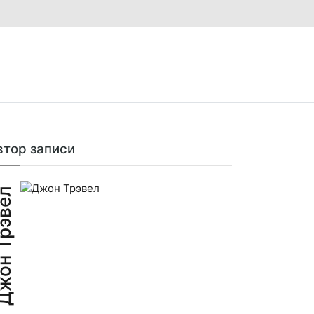
втор записи
н Трэвел