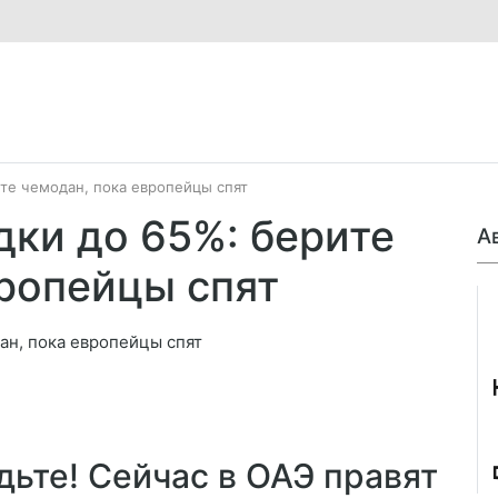
те чемодан, пока европейцы спят
дки до 65%: берите
А
вропейцы спят
Джо
ьте! Сейчас в ОАЭ правят