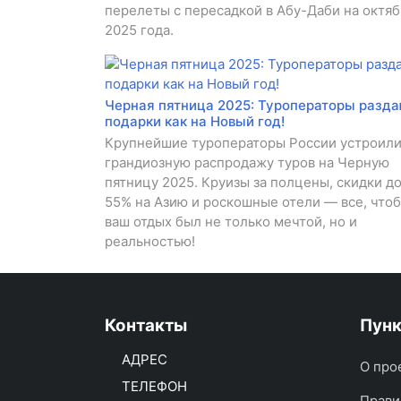
перелеты с пересадкой в Абу-Даби на октяб
2025 года.
Черная пятница 2025: Туроператоры разд
подарки как на Новый год!
Крупнейшие туроператоры России устроил
грандиозную распродажу туров на Черную
пятницу 2025. Круизы за полцены, скидки д
55% на Азию и роскошные отели — все, что
ваш отдых был не только мечтой, но и
реальностью!
Контакты
Пун
АДРЕС
О про
ТЕЛЕФОН
Прави