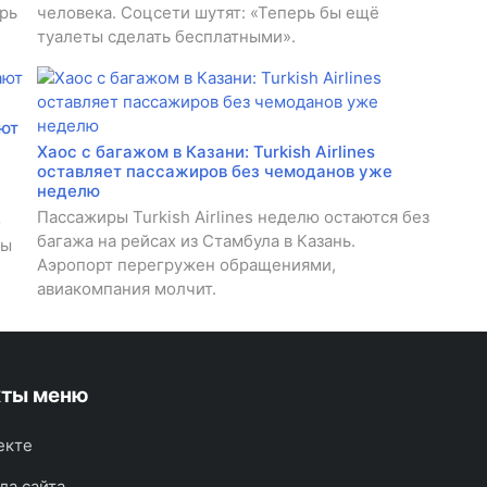
рь
человека. Соцсети шутят: «Теперь бы ещё
туалеты сделать бесплатными».
ают
Хаос с багажом в Казани: Turkish Airlines
оставляет пассажиров без чемоданов уже
и
неделю
Пассажиры Turkish Airlines неделю остаются без
о
багажа на рейсах из Стамбула в Казань.
бы
Аэропорт перегружен обращениями,
авиакомпания молчит.
кты меню
екте
ла сайта