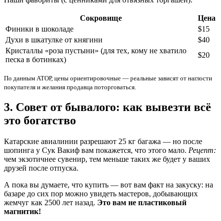
Сокровище
Цена
Финики в шоколаде
$15
Духи в шкатулке от княгини
$40
Кристаллы «роза пустыни» (для тех, кому не хватило
$20
песка в ботинках)
По данным АТОР, цены ориентировочные — реальные зависят от наглости
покупателя и желания продавца поторговаться.
3. Совет от бывалого: как вывезти всё
это богатство
Катарские авиалинии разрешают 25 кг багажа — но после
шопинга у Сук Вакиф вам покажется, что этого мало.
Рецепт:
чем экзотичнее сувенир, тем меньше таких же будет у ваших
друзей после отпуска.
А пока вы думаете, что купить — вот вам факт на закуску: на
базаре до сих пор можно увидеть мастеров, добывающих
жемчуг как 2500 лет назад.
Это вам не пластиковый
магнитик!