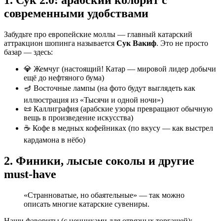
современными удобствами
Забудьте про европейские моллы — главный катарский
аттракцион шопинга называется
Сук Вакиф
. Это не просто
базар — здесь:
💎 Жемчуг (настоящий! Катар — мировой лидер добычи
ещё до нефтяного бума)
🪔 Восточные лампы (на фото будут выглядеть как
иллюстрация из «Тысячи и одной ночи»)
📜 Каллиграфия (арабские узоры превращают обычную
вещь в произведение искусства)
☕ Кофе в медных кофейниках (по вкусу — как выстрел
кардамона в нёбо)
2. Финики, лысые соколы и другие
must-have
«Странноватые, но обаятельные» — так можно
описать многие катарские сувениры.
Наши фавориты (с ценниками для отвязных торгашей):