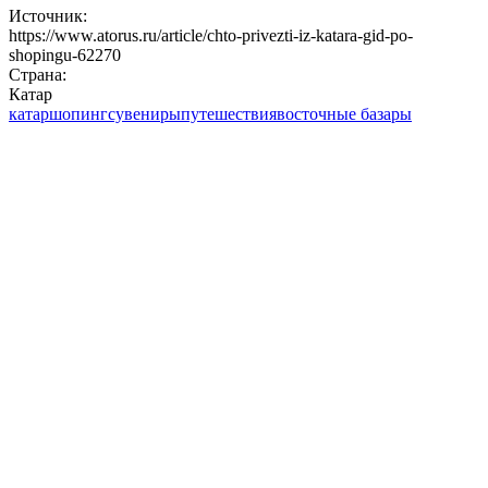
Источник:
https://www.atorus.ru/article/chto-privezti-iz-katara-gid-po-
shopingu-62270
Страна:
Катар
катар
шопинг
сувениры
путешествия
восточные базары