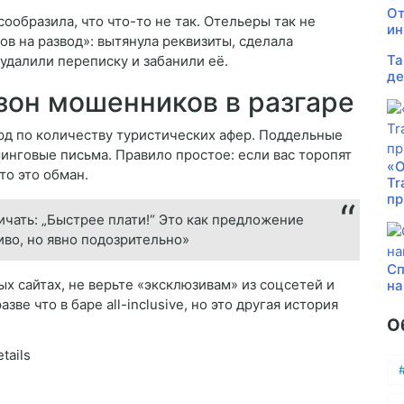
От
сообразила, что что-то не так. Отельеры так не
ин
в на развод»: вытянула реквизиты, сделала
Та
удалили переписку и забанили её.
де
зон мошенников в разгаре
д по количеству туристических афер. Поддельные
нговые письма. Правило простое: если вас торопят
«О
то это обман.
Tr
пр
ичать: „Быстрее плати!“ Это как предложение
во, но явно подозрительно»
Сп
х сайтах, не верьте «эксклюзивам» из соцсетей и
на
ве что в баре all-inclusive, но это другая история
О
tails