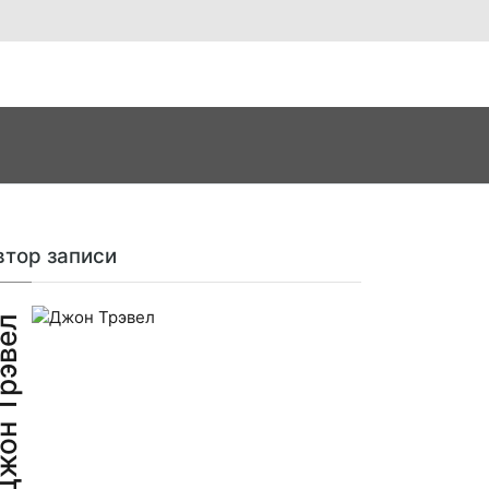
втор записи
н Трэвел