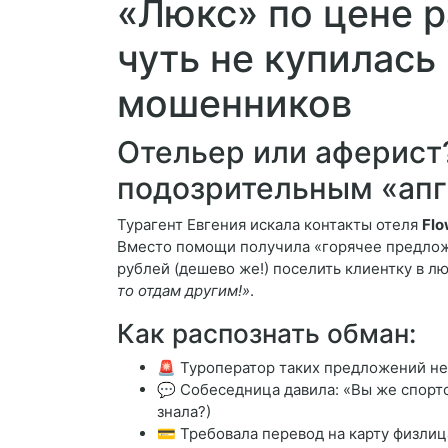
«Люкс» по цене р
чуть не купилась
мошенников
Отельер или аферист
подозрительным «ап
Турагент Евгения искала контакты отеля
Flo
Вместо помощи получила «горячее предложе
рублей (дешево же!) поселить клиентку в л
то отдам другим!»
.
Как распознать обман:
🚨 Туроператор таких предложений н
💬 Собеседница давила: «Вы же спортс
знала?)
💳 Требовала перевод на карту физлиц