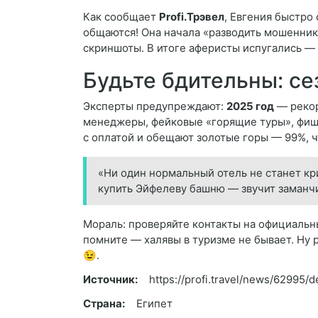
Как сообщает
Profi.Трэвел
, Евгения быстро 
общаются! Она начала «разводить мошеннико
скриншоты. В итоге аферисты испугались — 
Будьте бдительны: се
Эксперты предупреждают:
2025 год
— рекор
менеджеры, фейковые «горящие туры», фиши
с оплатой и обещают золотые горы — 99%, ч
«Ни один нормальный отель не станет кр
купить Эйфелеву башню — звучит заманчи
Мораль: проверяйте контакты на официальны
помните — халявы в туризме не бывает. Ну раз
😉.
Источник:
https://profi.travel/news/62995/de
Страна:
Египет