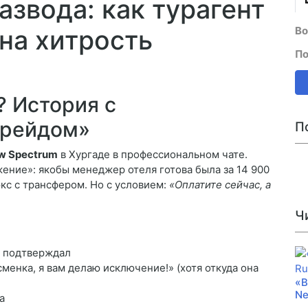
азвода: как турагент
Во
 на хитрость
По
? История с
грейдом»
П
w Spectrum
в Хургаде в профессиональном чате.
ние»: якобы менеджер отеля готова была за 14 900
юкс с трансфером. Но с условием:
«Оплатите сейчас, а
Ч
е подтверждал
менка, я вам делаю исключение!» (хотя откуда она
«В
Ne
а