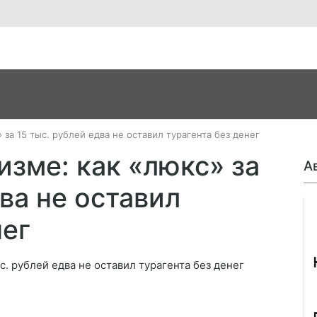
за 15 тыс. рублей едва не оставил турагента без денег
зме: как «люкс» за
А
два не оставил
Джо
нег