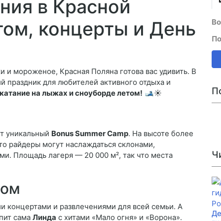
ния в Красной
Во
том, концерты и День
По
и и мороженое, Красная Поляна готова вас удивить. В
й праздник для любителей активного отдыха и
П
катание на лыжах и сноуборде летом!
🎿☀️
ет уникальный
Bonus Summer Camp
. На высоте более
что райдеры могут наслаждаться склонами,
Ч
. Площадь лагеря — 20 000 м², так что места
хом
и концертами и развлечениями для всей семьи. А
Де
упит сама
Линда
с хитами «Мало огня» и «Ворона».