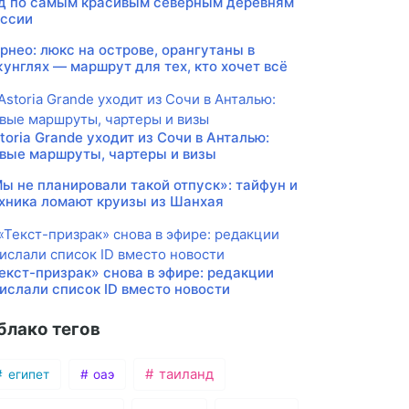
д по самым красивым северным деревням
ссии
рнео: люкс на острове, орангутаны в
унглях — маршрут для тех, кто хочет всё
toria Grande уходит из Сочи в Анталью:
вые маршруты, чартеры и визы
ы не планировали такой отпуск»: тайфун и
хника ломают круизы из Шанхая
екст-призрак» снова в эфире: редакции
ислали список ID вместо новости
блако тегов
таиланд
египет
оаэ