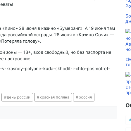
ги
евать!
Ро
Бо
дж
«Кино» 28 июня в казино «Бумеранг». А 19 июня там
да российской эстрады. 26 июня в «Казино Сочи» —
«Потеряла голову».
As
но
ой зоны — 18+, вход свободный, но без паспорта не
ее настроение!
«М
те
un-v-krasnoy-polyane-kuda-skhodit-i-chto-posmotret-
«Т
пр
день россии
красная поляна
россия
О