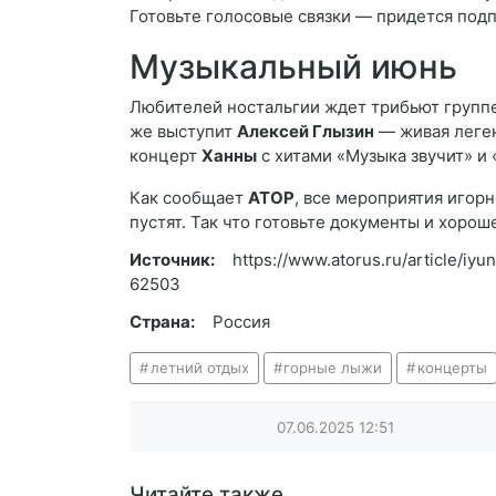
Готовьте голосовые связки — придется подп
Музыкальный июнь
Любителей ностальгии ждет трибьют группе 
же выступит
Алексей Глызин
— живая леген
концерт
Ханны
с хитами «Музыка звучит» и 
Как сообщает
АТОР
, все мероприятия игорн
пустят. Так что готовьте документы и хорош
Источник:
https://www.atorus.ru/article/iy
62503
Страна:
Россия
летний отдых
горные лыжи
концерты
07.06.2025
12:51
Читайте также