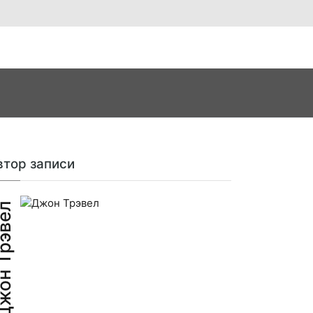
втор записи
н Трэвел