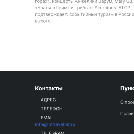
горах», концерты Анжелики Варум, Mary Gu,
«Братьев Грим» и трибьют Scorpions. АТОР
подтверждает: событийный туризм в России
высоте.
Контакты
Пун
АДРЕС
О про
ТЕЛЕФОН
Прави
EMAIL
info@imtraveller.ru
TELEGRAM