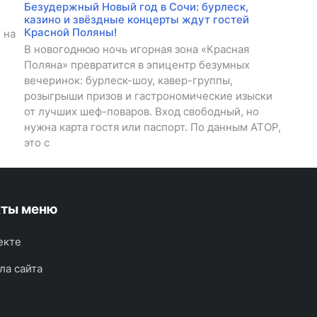
Безудержный Новый год в Сочи: бурлеск,
казино и звёздные концерты ждут гостей
Красной Поляны!
 на
В новогоднюю ночь игорная зона «Красная
Поляна» превратится в эпицентр безумных
вечеринок: бурлеск-шоу, кавер-группы,
розыгрыши призов и гастрономические изыски
от лучших шеф-поваров. Вход свободный, но
нужна карта гостя или паспорт. По данным АТОР,
это с
кты меню
екте
ла сайта