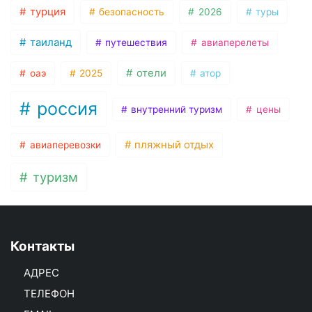
турция
безопасность
2026
туры
таиланд
путешествия
авиаперелеты
отели
оаэ
2025
атор
россия
внутренний туризм
цены
пляжный отдых
авиаперевозки
туризм
Контакты
АДРЕС
ТЕЛЕФОН