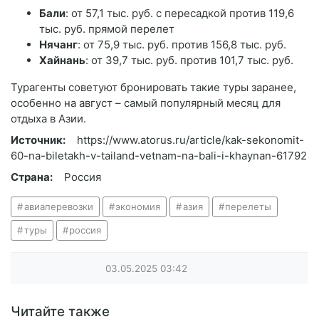
Бали
: от 57,1 тыс. руб. с пересадкой против 119,6
тыс. руб. прямой перелет
Нячанг
: от 75,9 тыс. руб. против 156,8 тыс. руб.
Хайнань
: от 39,7 тыс. руб. против 101,7 тыс. руб.
Турагенты советуют бронировать такие туры заранее,
особенно на август – самый популярный месяц для
отдыха в Азии.
Источник:
https://www.atorus.ru/article/kak-sekonomit-
60-na-biletakh-v-tailand-vetnam-na-bali-i-khaynan-61792
Страна:
Россия
авиаперевозки
экономия
азия
перелеты
туры
россия
03.05.2025
03:42
Читайте также