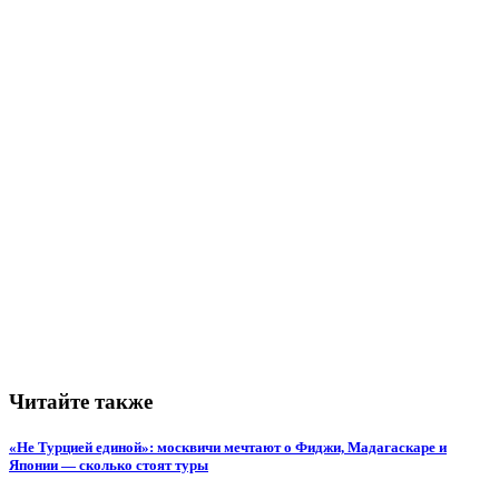
Читайте также
«Не Турцией единой»: москвичи мечтают о Фиджи, Мадагаскаре и
Японии — сколько стоят туры