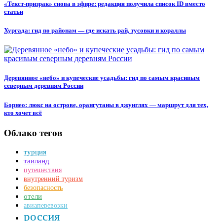
«Текст-призрак» снова в эфире: редакция получила список ID вместо
статьи
Хургада: гид по районам — где искать рай, тусовки и кораллы
Деревянное «небо» и купеческие усадьбы: гид по самым красивым
северным деревням России
Борнео: люкс на острове, орангутаны в джунглях — маршрут для тех,
кто хочет всё
Облако тегов
турция
таиланд
путешествия
внутренний туризм
безопасность
отели
авиаперевозки
россия