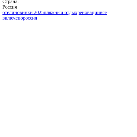
Страна:
Россия
отели
новинки 2025
пляжный отдых
реновации
все
включено
россия