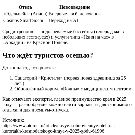
Отель
Нововведение
«Эдельвейс» (Анапа)
Впервые «всё включено»
Cosmos Smart Sochi
Переход на AI
Среди трендов — подогреваемые бассейны (теперь даже в
небольших гестхаусах) и услуги типа «Няня на час» в
«Аркадии» на Красной Поляне.
Что ждёт туристов осенью?
До конца года откроются:
Санаторий «Кристалл» (первая новая здравница за 25
лет!)
Обновлённый корпус «Волны» с медицинским центром
Как отмечают эксперты, главное преимущество края в 2025
году — разнообразие: можно найти вариант и для экономного
отдыха, и для премиум-отпуска.
Источник:
https://www.atorus.ru/article/novye-i-obnovlennye-oteli-na-
kurortakh-krasnodarskogo-kraya-v-2025-godu-61996