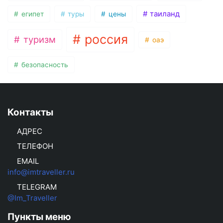
таиланд
египет
туры
цены
россия
туризм
оаэ
безопасность
Контакты
АДРЕС
ТЕЛЕФОН
EMAIL
info@imtraveller.ru
TELEGRAM
@Im_Traveller
Пункты меню