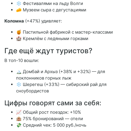
❄️ Фестивалями на льду Волги
🧀 Музеем сыра с дегустациями
Коломна
(+47%) удивляет:
🍯 Пастильной фабрикой с мастер-классами
🏰 Кремлём с ледяными горками
Где ещё ждут туристов?
В топ-10 вошли:
🏔️ Домбай и Архыз (+38% и +32%) — для
поклонников горных лыж
❄️ Шерегеш (+33%) — сибирский рай для
сноубордистов
Цифры говорят сами за себя:
📈 Общий рост поездок: +10%
🏨 75% бронирований — отели
💸 Средний чек: 5 000 руб./ночь