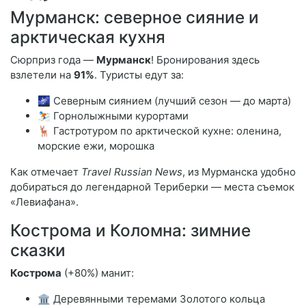
Мурманск: северное сияние и
арктическая кухня
Сюрприз года —
Мурманск
! Бронирования здесь
взлетели на
91%
. Туристы едут за:
🌌 Северным сиянием (лучший сезон — до марта)
⛷️ Горнолыжными курортами
🦌 Гастротуром по арктической кухне: оленина,
морские ежи, морошка
Как отмечает
Travel Russian News
, из Мурманска удобно
добираться до легендарной Териберки — места съемок
«Левиафана».
Кострома и Коломна: зимние
сказки
Кострома
(+80%) манит:
🏛️ Деревянными теремами Золотого кольца