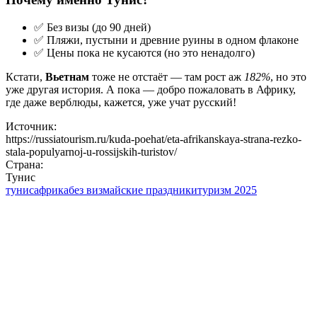
✅ Без визы (до 90 дней)
✅ Пляжи, пустыни и древние руины в одном флаконе
✅ Цены пока не кусаются (но это ненадолго)
Кстати,
Вьетнам
тоже не отстаёт — там рост аж
182%
, но это
уже другая история. А пока — добро пожаловать в Африку,
где даже верблюды, кажется, уже учат русский!
Источник:
https://russiatourism.ru/kuda-poehat/eta-afrikanskaya-strana-rezko-
stala-populyarnoj-u-rossijskih-turistov/
Страна:
Тунис
тунис
африка
без виз
майские праздники
туризм 2025