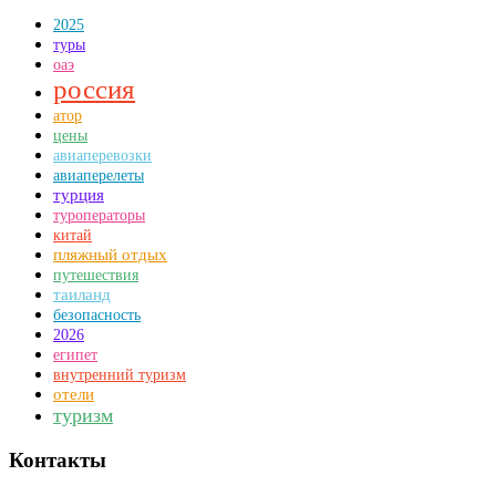
2025
туры
оаэ
россия
атор
цены
авиаперевозки
авиаперелеты
турция
туроператоры
китай
пляжный отдых
путешествия
таиланд
безопасность
2026
египет
внутренний туризм
отели
туризм
Контакты