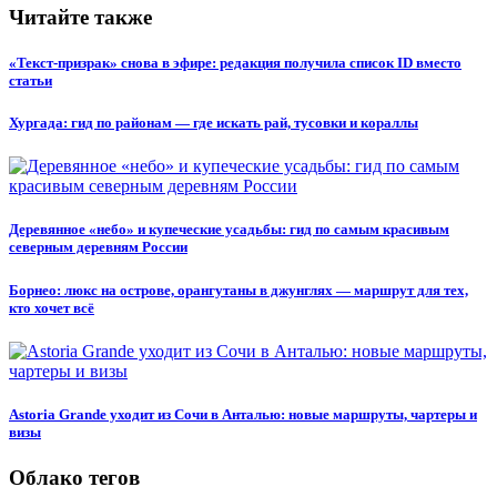
Читайте также
«Текст-призрак» снова в эфире: редакция получила список ID вместо
статьи
Хургада: гид по районам — где искать рай, тусовки и кораллы
Деревянное «небо» и купеческие усадьбы: гид по самым красивым
северным деревням России
Борнео: люкс на острове, орангутаны в джунглях — маршрут для тех,
кто хочет всё
Astoria Grande уходит из Сочи в Анталью: новые маршруты, чартеры и
визы
Облако тегов