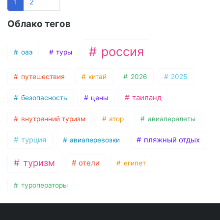
1
2
Облако тегов
россия
оаэ
туры
путешествия
китай
2026
2025
таиланд
безопасность
цены
внутренний туризм
атор
авиаперелеты
турция
пляжный отдых
авиаперевозки
туризм
отели
египет
туроператоры