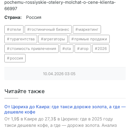
pochemu-rossiyskie-otelery-molchat-o-cene-klienta-
66997
Страна:
Россия
отели
гостиничный бизнес
маркетинг
турагентства
агрегаторы
прямые продажи
стоимость привлечения
ota
атор
2026
россия
10.04.2026
03:05
Читайте также
От Цюриха до Каира: где такси дороже золота, а где —
дешевле кофе
От 1,9$ в Каире до 27,3$ в Цюрихе: где в 2025 году
такси дешевле кофе, а где — дороже золота. Анализ